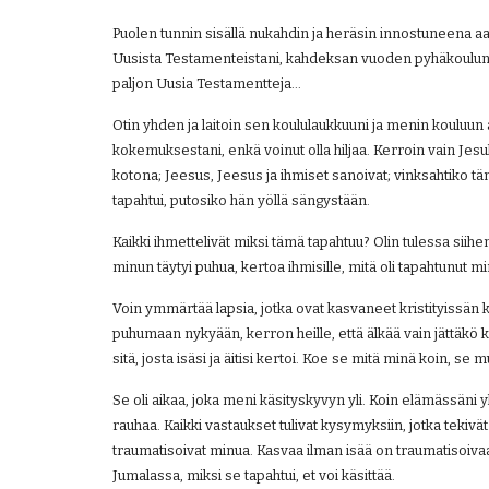
Puolen tunnin sisällä nukahdin ja heräsin innostuneena aa
Uusista Testamenteistani, kahdeksan vuoden pyhäkoulun 
paljon Uusia Testamentteja...
Otin yhden ja laitoin sen koululaukkuuni ja menin kouluun a
kokemuksestani, enkä voinut olla hiljaa. Kerroin vain Jesuk
kotona; Jeesus, Jeesus ja ihmiset sanoivat; vinksahtiko täm
tapahtui, putosiko hän yöllä sängystään.
Kaikki ihmettelivät miksi tämä tapahtuu? Olin tulessa siihen a
minun täytyi puhua, kertoa ihmisille, mitä oli tapahtunut m
Voin ymmärtää lapsia, jotka ovat kasvaneet kristityissän
puhumaan nykyään, kerron heille, että älkää vain jättäkö ko
sitä, josta isäsi ja äitisi kertoi. Koe se mitä minä koin, se
Se oli aikaa, joka meni käsityskyvyn yli. Koin elämässäni yl
rauhaa. Kaikki vastaukset tulivat kysymyksiin, jotka tekivä
traumatisoivat minua. Kasvaa ilman isää on traumatisoivaa, 
Jumalassa, miksi se tapahtui, et voi käsittää.