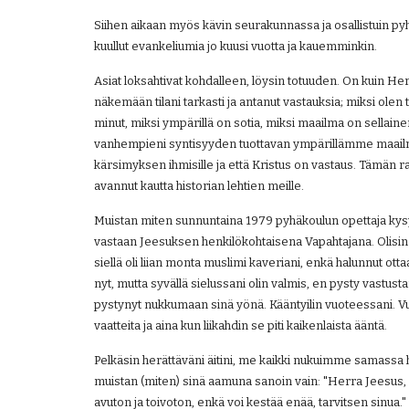
Siihen aikaan myös kävin seurakunnassa ja osallistuin pyh
kuullut evankeliumia jo kuusi vuotta ja kauemminkin.
Asiat loksahtivat kohdalleen, löysin totuuden. On kuin Herr
näkemään tilani tarkasti ja antanut vastauksia; miksi olen tai 
minut, miksi ympärillä on sotia, miksi maailma on sellainen 
vanhempieni syntisyyden tuottavan ympärillämme maailm
kärsimyksen ihmisille ja että Kristus on vastaus. Tämän
avannut kautta historian lehtien meille.
Muistan miten sunnuntaina 1979 pyhäkoulun opettaja kysyi 
vastaan Jeesuksen henkilökohtaisena Vapahtajana. Olisin 
siellä oli liian monta muslimi kaveriani, enkä halunnut ottaa 
nyt, mutta syvällä sielussani olin valmis, en pysty vastust
pystynyt nukkumaan sinä yönä. Kääntyilin vuoteessani. Vu
vaatteita ja aina kun liikahdin se piti kaikenlaista ääntä.
Pelkäsin herättäväni äitini, me kaikki nukuimme samassa
muistan (miten) sinä aamuna sanoin vain: "Herra Jeesus, o
avuton ja toivoton, enkä voi kestää enää, tarvitsen sinua." K