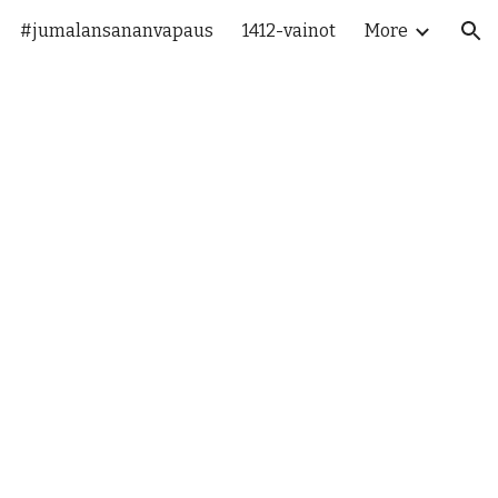
#jumalansananvapaus
1412-vainot
More
ion