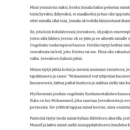
Minä ymmärsin miksi, koska Jumala halusi pelastaa minut j
toimi hyväksi, ikihyväksi, ei maalliseksi ja kun olin uppout
ettei minulla ollut isää, Jumala oli todella kiinnostunut ikui
Ilo, jota koin kohdatessani Jeesuksen, oli paljon suurempi s
Joten siitä lähtien Jeesus oli se juttu ja se aiheutti minulle 
Ongelmiin vanhempieni kanssa. Heidän täytyi heittää minut
seurakunta tai koti, joko Kristus tai me. Minä olin rakastun
valita. Jeesuksen halusin pitää.
Minun täytyi jättää kotini ja mennä asumaan varastoon, jossa
tapahtuneen ja sanoi: "Mohammed voit tyhjentää huoneen,
huoneeseen, laittaa paikat kuntoon ja nukkua siellä niin ka
Myöhemmin jouduin ongelmiin fundamentalistien kanssa, 
Kuka on tuo Mohammed, joka saarnaa Jeesuksesta ja evank
perässäni. He yrittivät tappaa minut kerran, siinä onnistu
Pastorini täytyi viedä minut kylään Bibloksen alueella, jost
Munsif ja laittoi minut siellä sisäoppilaitokseen kuudeksi