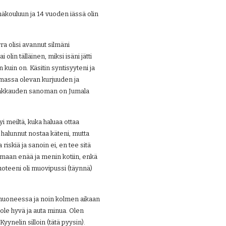
äkouluun ja 14 vuoden iässä olin 
a olisi avannut silmäni 
olin tälläinen, miksi isäni jätti 
kuin on. Käsitin syntisyyteni ja 
assa olevan kurjuuden ja 
 rakkauden sanoman on Jumala 
meiltä, kuka haluaa ottaa 
halunnut nostaa käteni, mutta 
riskiä ja sanoin ei, en tee sitä 
amaan enää ja menin kotiin, enkä 
oteeni oli muovipussi (täynnä) 
 huoneessa ja noin kolmen aikaan 
le hyvä ja auta minua. Olen 
yynelin silloin (tätä pyysin).