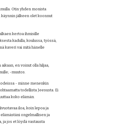
mulla. Otin yhden monista 
käynnin jälkeen olet koonnut 
lkaen kertoa ihmisille 
sesta kadulla, koulussa, työssä, 
ä kaveri vai mitä hänelle 
ikaan, en voinut olla hiljaa, 
inulle; -muutos.
 kodeissa - minne menenkin 
htaamatta todellista Jeesusta. Ei 
 muuttaa koko elämän.
ivuotavaa iloa, koin lepoa ja 
t elämästäni ongelmallisen ja 
ja jos et löydä vastausta 