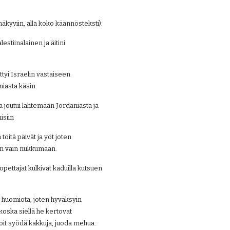
kyviin, alla koko käännösteksti):
stiinalainen ja äitini 
ttyi Israelin vastaiseen 
niasta käsin.
 joutui lähtemään Jordaniasta ja 
isiin
öitä päivät ja yöt joten 
iin vain nukkumaan.
ettajat kulkivat kaduilla kutsuen 
ii huomiota, joten hyväksyin 
oska siellä he kertovat 
 voit syödä kakkuja, juoda mehua. 