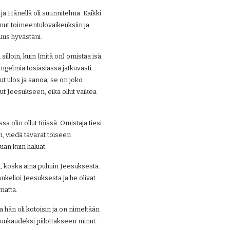
a Hänellä oli suunnitelma. Kaikki 
unut toimeentulovaikeuksiin ja 
suus hyvästäni.
illoin, kuin (mitä on) omistaa isä. 
ongelmia tosiasiassa jatkuvasti. 
 ulos ja sanoa; se on joko 
ut Jeesukseen, eikä ollut vaikea 
 olin ollut töissä. Omistaja tiesi 
 viedä tavarat toiseen 
uan kuin haluat.
koska aina puhuin Jeesuksesta. 
elioi Jeesuksesta ja he olivat 
matta.
a hän oli kotoisin ja on nimeltään 
 kuukaudeksi piilottakseen minut.