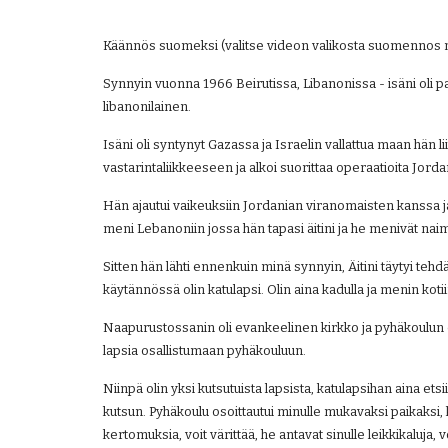
Käännös suomeksi (valitse videon valikosta suomennos nä
Synnyin vuonna 1966 Beirutissa, Libanonissa - isäni oli pale
libanonilainen.
Isäni oli syntynyt Gazassa ja Israelin vallattua maan hän lii
vastarintaliikkeeseen ja alkoi suorittaa operaatioita Jorda
Hän ajautui vaikeuksiin Jordanian viranomaisten kanssa ja
meni Lebanoniin jossa hän tapasi äitini ja he menivät naim
Sitten hän lähti ennenkuin minä synnyin, Äitini täytyi tehdä t
käytännössä olin katulapsi. Olin aina kadulla ja menin kot
Naapurustossanin oli evankeelinen kirkko ja pyhäkoulun op
lapsia osallistumaan pyhäkouluun.
Niinpä olin yksi kutsutuista lapsista, katulapsihan aina ets
kutsun. Pyhäkoulu osoittautui minulle mukavaksi paikaksi, k
kertomuksia, voit värittää, he antavat sinulle leikkikaluja,