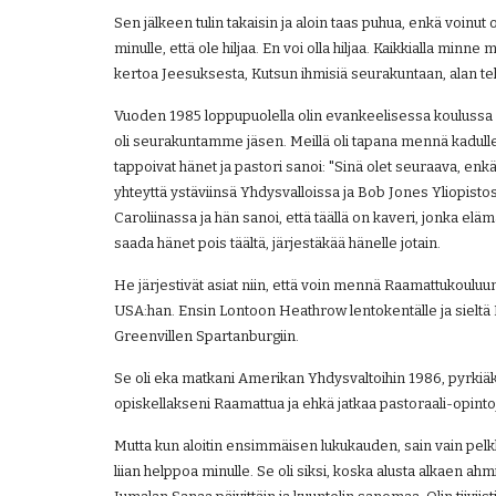
Sen jälkeen tulin takaisin ja aloin taas puhua, enkä voinut ol
minulle, että ole hiljaa. En voi olla hiljaa. Kaikkialla minn
kertoa Jeesuksesta, Kutsun ihmisiä seurakuntaan, alan teh
Vuoden 1985 loppupuolella olin evankeelisessa koulussa Beir
oli seurakuntamme jäsen. Meillä oli tapana mennä kadull
tappoivat hänet ja pastori sanoi: "Sinä olet seuraava, enkä m
yhteyttä ystäviinsä Yhdysvalloissa ja Bob Jones Yliopisto
Caroliinassa ja hän sanoi, että täällä on kaveri, jonka elä
saada hänet pois täältä, järjestäkää hänelle jotain.
He järjestivät asiat niin, että voin mennä Raamattukouluun 
USA:han. Ensin Lontoon Heathrow lentokentälle ja sieltä Ph
Greenvillen Spartanburgiin.
Se oli eka matkani Amerikan Yhdysvaltoihin 1986, pyrkiäkse
opiskellakseni Raamattua ja ehkä jatkaa pastoraali-opintoja
Mutta kun aloitin ensimmäisen lukukauden, sain vain pelkk
liian helppoa minulle. Se oli siksi, koska alusta alkaen ahm