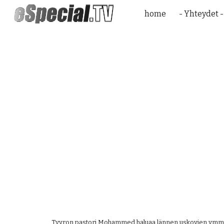
home
- Yhteydet -
Sk
Tyyron pastori Mohammed haluaa lännen uskovien ymmärt