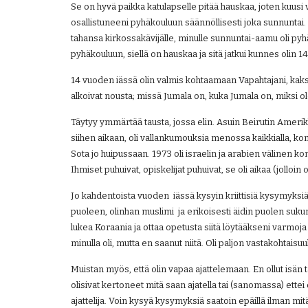
Se on hyvä paikka katulapselle pitää hauskaa, joten kuusi v
osallistuneeni pyhäkouluun säännöllisesti joka sunnuntai. S
tahansa kirkossakävijälle, minulle sunnuntai-aamu oli pyh
pyhäkouluun, siellä on hauskaa ja sitä jatkui kunnes olin 14
14 vuoden iässä olin valmis kohtaamaan Vapahtajani, kak
alkoivat nousta; missä Jumala on, kuka Jumala on, miksi o
Täytyy ymmärtää tausta, jossa elin. Asuin Beirutin Amerik
siihen aikaan, oli vallankumouksia menossa kaikkialla, k
Sota jo huipussaan. 1973 oli israelin ja arabien välinen konf
Ihmiset puhuivat, opiskelijat puhuivat, se oli aikaa (jolloin 
Jo kahdentoista vuoden  iässä kysyin kriittisiä kysymyksiä.
puoleen, olinhan muslimi  ja erikoisesti äidin puolen sukuni
lukea Koraania ja ottaa opetusta siitä löytääkseni varmoja 
minulla oli, mutta en saanut niitä. Oli paljon vastakohtaisuu
Muistan myös, että olin vapaa ajattelemaan. En ollut isän tai
olisivat kertoneet mitä saan ajatella tai (sanomassa) ettei 
ajattelija. Voin kysyä kysymyksiä saatoin epäillä ilman m