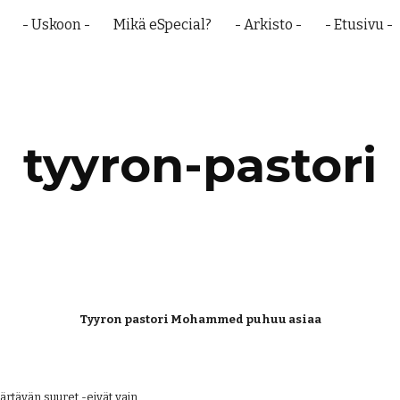
- Uskoon -
Mikä eSpecial?
- Arkisto -
- Etusivu -
ip to main content
Skip to navigat
tyyron-pastori
Tyyron pastori Mohammed puhuu asiaa
ävän suuret -eivät vain 