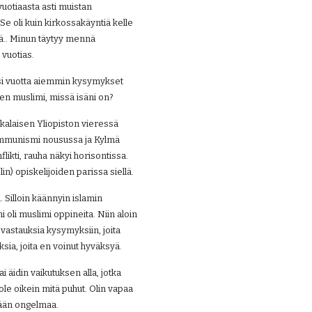
uotiaasta asti muistan 
e oli kuin kirkossakäyntiä kelle 
ä.. Minun täytyy mennä 
 vuotias.
si vuotta aiemmin kysymykset 
len muslimi, missä isäni on?
kalaisen Yliopiston vieressä 
ommunismi nousussa ja Kylmä 
likti, rauha näkyi horisontissa. 
olin) opiskelijoiden parissa siellä.
 Silloin käännyin islamin 
 oli muslimi oppineita. Niin aloin 
vastauksia kysymyksiin, joita 
ksia, joita en voinut hyväksyä.
 äidin vaikutuksen alla, jotka 
ole oikein mitä puhut. Olin vapaa 
itään ongelmaa.