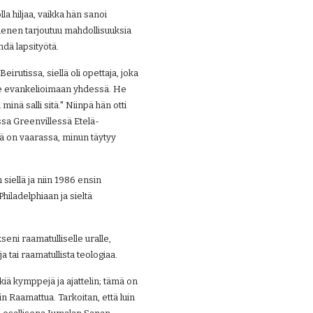
la hiljaa, vaikka hän sanoi 
e menen tarjoutuu mahdollisuuksia 
dä lapsityötä.
utissa, siellä oli opettaja, joka 
e evankelioimaan yhdessä. He 
inä salli sitä." Niinpä hän otti 
ssa Greenvillessä Etelä-
mä on vaarassa, minun täytyy 
siellä ja niin 1986 ensin 
iladelphiaan ja sieltä 
ni raamatulliselle uralle, 
 tai raamatullista teologiaa.
iä kymppejä ja ajattelin; tämä on 
in Raamattua. Tarkoitan, että luin 