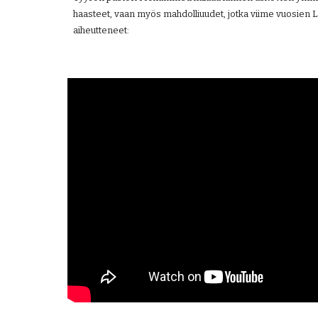
haasteet, vaan myös mahdolliuudet, jotka viime vuosien L
aiheutteneet: