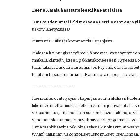
Leena Kataja haastattelee Mika Rautiaista
Kuukauden musiikkivieraana Petri Kosonen ja yl
uskotv lähetyksissä)
Muutamia uutisia ja kommenttia Espanjasta:
Malagan kaupungissa työntekijä huomasi vastasyntyneen va
matkalla kiinteän jätteen pakkauskoneeseen. Kyseessä oli 
tutkimuksissa useita murtumia. Jos käy ilmi, että ne aiheute
tutkitaan tapausta murhana. Napanuora oli pojalla vielä tallel
-----------------------
Itsemurhat ovat nykyisin Espanjan suurin äkillisen kuole
liikenneonnettomuuksia, jotka aiemmin johtivat tätä tilasto
velkaannuttua, on tapausten suuren kasvun takana, arvioivat
sanotaan olevan masennus, ihmissuhdeongelmat ja työti
Ennaltaehkäisevinä tekijöinä asiasta kirjoittanut Sur-sanom
(vihan) hallinnan, uskonnolliset uskomukset, itsehillinnä