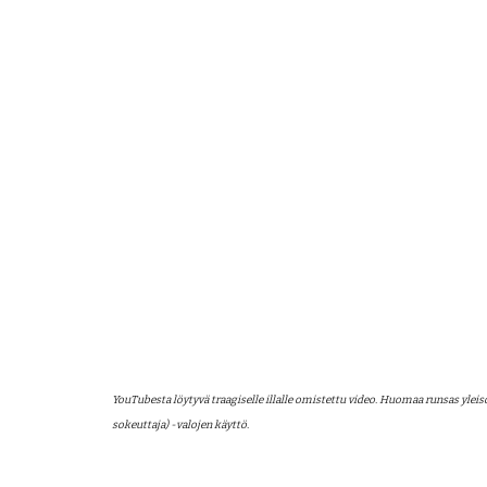
YouTubesta löytyvä traagiselle illalle omistettu video. Huomaa runsas yleis
sokeuttaja) -valojen käyttö.