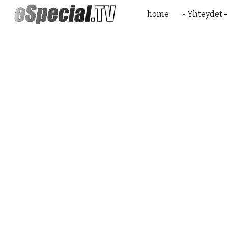
home
- Yhteydet -
Sk