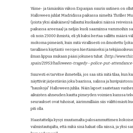
Viime- ja tämänkin viikon Espanjan suurin uutinen on ollut
Halloween juhlat Madridissa paikassa nimeltä Thriller Mus
(joista yksi alaikäinen) tallautui kuoliaaksi näissä reiveis
paikassa areenaa) ja neljäs kuoli saamiinsa vammoihin sair
oli noin 23000 ihmistä, eli yli kaksi kertaa sallittu määrä vä
mokoma pimeästi, kuin mitä virallisesti on ilmoitettu (jok
tavallinen käytäntö verojen kiertämiseksi ja tekijänoikeus
ilman lippua mukaan pääsi jokunen tuhat.
 (http://www.th
spain/21953/halloween-tragedy--police-put-attendance
Suuresti ei tarvitse ihmetellä, jos saa sitä mitä tilaa, kun 
näyttivät järjestävän joka baarissa, salissa ja huvipuistossa
"hauskoja" Halloween juhlia. Näin lapset saatetaan van
aikuisten ahneuden kautta pimeyden voimien kanssa tekemi
seuraukset ovat tuhoisat, äärimmillään siis välittömästi 
piti olla.
Haastattelija kysyi muutamalta palosammuttimen kokoiselt
valmistautujalta, että mikä sinä haluat olla niissä, ja yksi sa