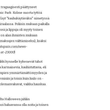
 tragaagisesti päättyneet 
ic Park. Kolme nuorta tyttöä 
sä (nyt "kauhukäytäväksi" nimetyssä 
aalassa. Poliisin mukaan paikalla 
keä ja lippuja oli myyty toinen 
a on alan ihmisten mukaan 
maksujen välttämiseksi), lisäksi 
inkspain.com/news-
-at-23000
)
kaikki kynnelle kykenevät tahot 
 karmaisevia, kauhistuttavia, eli 
hempien ymmärtämättömyyden ja 
siin ja toisin kuin luulo on -
kuolemanvakavat, vaikka hauskaa 
a Halloween juhliin 
noi haluavansa olla noita ja toinen 