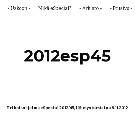
- Uskoon -
Mikä eSpecial?
- Arkisto -
- Etusivu -
ip to main content
Skip to navigat
2012esp45
Erikoisohjelma eSpecial 2012/45, lähetys torstaina 8.11.2012