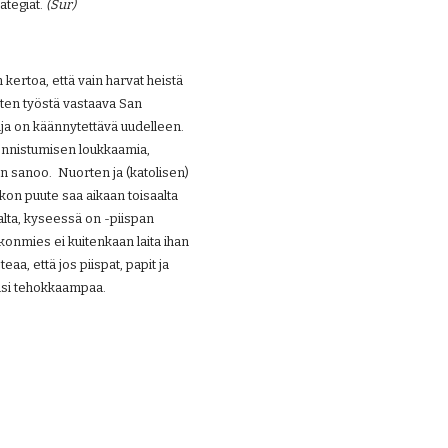
tegiat. 
(Sur)
ertoa, että vain harvat heistä 
rten työstä vastaava San 
ja on käännytettävä uudelleen. 
äonnistumisen loukkaamia, 
 sanoo.  Nuorten ja (katolisen) 
skon puute saa aikaan toisaalta 
lta, kyseessä on -piispan 
onmies ei kuitenkaan laita ihan 
aa, että jos piispat, papit ja 
lisi tehokkaampaa.