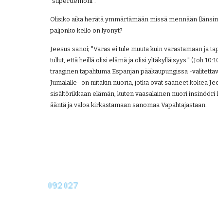
"superdemoni".
Olisiko aika herätä ymmärtämään missä mennään (länsima
paljonko kello on lyönyt?
Jeesus sanoi; "Varas ei tule muuta kuin varastamaan ja t
tullut, että heillä olisi elämä ja olisi yltäkylläisyys." (Joh.1
traaginen tapahtuma Espanjan pääkaupungissa -valitettavast
Jumalalle- on niitäkin nuoria, jotka ovat saaneet kokea Je
sisältörikkaan elämän, kuten vaasalainen nuori insinööri M
ääntä ja valoa kirkastamaan sanomaa Vapahtajastaan.  