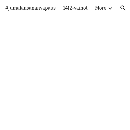
#jumalansananvapaus
1412-vainot
More
ion