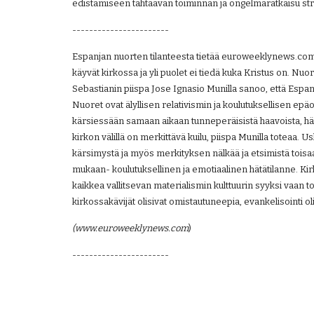
edistämiseen tähtäävän toiminnan ja ongelmaratkaisu stra
-----------------------
Espanjan nuorten tilanteesta tietää euroweeklynews.com k
käyvät kirkossa ja yli puolet ei tiedä kuka Kristus on. Nuo
Sebastianin piispa Jose Ignasio Munilla sanoo, että Espan
Nuoret ovat älyllisen relativismin ja koulutuksellisen ep
kärsiessään samaan aikaan tunneperäisistä haavoista, hän
kirkon välillä on merkittävä kuilu, piispa Munilla toteaa. U
kärsimystä ja myös merkityksen nälkää ja etsimistä toisaa
mukaan- koulutuksellinen ja emotiaalinen hätätilanne. Kirk
kaikkea vallitsevan materialismin kulttuurin syyksi vaan tote
kirkossakävijät olisivat omistautuneepia, evankelisointi o
(www.euroweeklynews.com
)
-----------------------