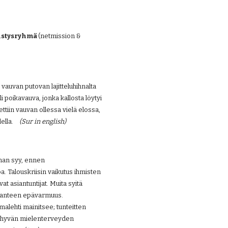
istysryhmä 
(netmission & 
uvan putovan lajitteluhihnalta 
poikavauva, jonka kallosta löytyi 
ttiin vauvan ollessa vielä elossa, 
la.    
(Sur in english)
man syy, ennen 
a. Talouskriisin vaikutus ihmisten 
 asiantuntijat. Muita syitä 
lanteen epävarmuus. 
alehti mainitsee; tunteitten 
n, hyvän mielenterveyden 