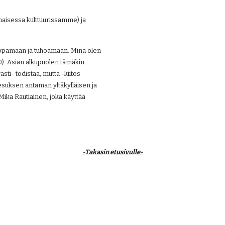
isessa kulttuurissamme) ja 
appamaan ja tuhoamaan. Minä olen 
0:10). Asian alkupuolen tämäkin 
i- todistaa, mutta -kiitos 
esuksen antaman yltäkylläisen ja 
ika Rautiainen, joka käyttää 
-Takasin etusivulle-