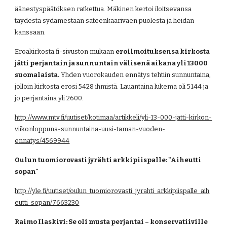
äänestyspäätöksen ratkettua. Mäkinen kertoi iloitsevansa 
täydestä sydämestään sateenkaariväen puolesta ja heidän 
kanssaan.
Eroakirkosta.fi-sivuston mukaan 
eroilmoituksensa kirkosta 
jätti perjantain ja sunnuntain välisenä aikana yli 13000 
suomalaista.
 Yhden vuorokauden ennätys tehtiin sunnuntaina, 
jolloin kirkosta erosi 5428 ihmistä. Lauantaina lukema oli 5144 ja 
jo perjantaina yli 2600. 
http://www.mtv.fi/uutiset/kotimaa/artikkeli/yli-13-000-jatti-kirkon-
viikonloppuna-sunnuntaina-uusi-taman-vuoden-
ennatys/4569944
Oulun tuomiorovasti jyrähti arkkipiispalle: "Aiheutti 
sopan"
http://yle.fi/uutiset/oulun_tuomiorovasti_jyrahti_arkkipiispalle_aih
eutti_sopan/7663230
Raimo Ilaskivi: Se oli musta perjantai – konservatiiville