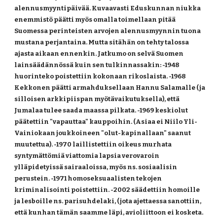
alennusmyyntipäivää. Kuvaavasti Eduskunnan niukka 
enemmistö päätti myös omalla toimellaan pitää 
Suomessa perinteisten arvojen alennusmyynnin tuona 
mustana perjantaina. Mutta sitähän on tehty talossa 
ajasta aikaan ennenkin. Jatkumo on selvä Suomen 
lainsäädännössä kuin sen tulkinnassakin: -1948 
huorinteko poistettiin kokonaan rikoslaista. -1968 
Kekkonen päätti armahduksellaan Hannu Salamalle (ja 
silloisen arkkipiispan myötävaikutuksella), että 
Jumalaa tulee saada maassa pilkata. -1969 keskiolut 
päätettiin "vapauttaa" kauppoihin. (Asiaa ei Niilo Yli-
Vainiokaan joukkoineen "olut-kapinallaan" saanut 
muutettua). -1970 laillistettiin oikeus murhata 
syntymättömiä viattomia lapsia verovaroin 
ylläpidetyissä sairaaloissa, myös ns. sosiaalisin 
perustein. -1971 homoseksuaalisten tekojen 
kriminalisointi poistettiin. -2002 säädettiin homoille 
ja lesboille ns. parisuhdelaki, (jota ajettaessa sanottiin, 
että kunhan tämän saamme läpi, avioliittoon ei kosketa. 