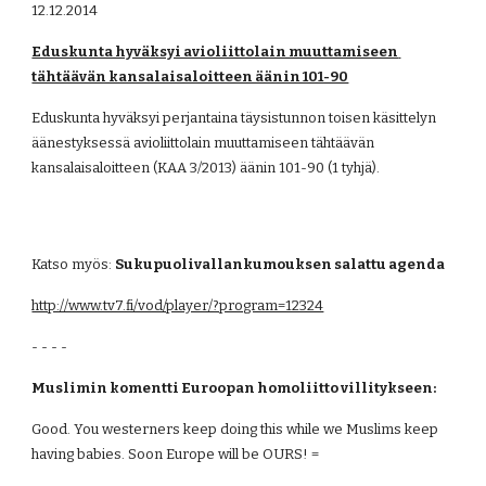
12.12.2014
Eduskunta hyväksyi avioliittolain muuttamiseen 
tähtäävän kansalaisaloitteen äänin 101-90
Eduskunta hyväksyi perjantaina täysistunnon toisen käsittelyn 
äänestyksessä avioliittolain muuttamiseen tähtäävän 
kansalaisaloitteen (KAA 3/2013) äänin 101-90 (1 tyhjä).
Katso myös: 
Sukupuolivallankumouksen salattu agenda
http://www.tv7.fi/vod/player/?program=12324
- - - -
Muslimin komentti Euroopan homoliitto villitykseen:
Good. You westerners keep doing this while we Muslims keep 
having babies. Soon Europe will be OURS! =