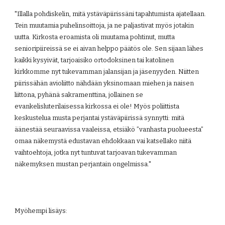
"Illalla pohdiskelin, mitä ystäväpiirissäni tapahtumista ajatellaan. 
Tein muutamia puhelinsoittoja, ja ne paljastivat myös jotakin 
uutta. Kirkosta eroamista oli muutama pohtinut, mutta 
senioripiireissä se ei aivan helppo päätös ole. Sen sijaan lähes 
kaikki kysyivät, tarjoaisiko ortodoksinen tai katolinen 
kirkkomme nyt tukevamman jalansijan ja jäsenyyden. Niitten 
piirissähän avioliitto nähdään yksinomaan miehen ja naisen 
liittona, pyhänä sakramenttina, jollainen se 
evankelisluterilaisessa kirkossa ei ole! Myös poliittista 
keskustelua musta perjantai ystäväpiirissä synnytti: mitä 
äänestää seuraavissa vaaleissa, etsiäkö ”vanhasta puolueesta” 
omaa näkemystä edustavan ehdokkaan vai katsellako niitä 
vaihtoehtoja, jotka nyt tuntuvat tarjoavan tukevamman 
näkemyksen mustan perjantain ongelmissa."
Myöhempi lisäys: