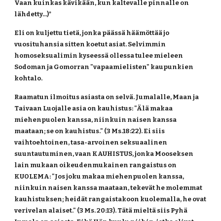
Vaan kuinkas kävikään, kun kaltevalle pinnalle on 
lähdetty...)* 
Eli on kuljettu tietä, jonka päässä häämöttää jo 
vuosituhansia sitten koetut asiat. Selvimmin 
homoseksualimin kyseessä ollessa tulee mieleen 
Sodoman ja Gomorran "vapaamielisten" kaupunkien 
kohtalo.
Raamatun ilmoitus asiasta on selvä. Jumalalle, Maan ja 
Taivaan Luojalle asia on kauhistus: "Älä makaa 
miehenpuolen kanssa, niinkuin naisen kanssa 
maataan; se on kauhistus." (3 Ms.18:22). Ei siis 
vaihtoehtoinen, tasa-arvoinen seksuaalinen 
suuntautuminen, vaan KAUHISTUS, jonka Mooseksen 
lain mukaan oikeudenmukainen rangaistus on 
KUOLEMA: "Jos joku makaa miehenpuolen kanssa, 
niinkuin naisen kanssa maataan, tekevät he molemmat 
kauhistuksen; heidät rangaistakoon kuolemalla, he ovat 
verivelan alaiset." (3 Ms. 20:13). Tätä mieltä siis Pyhä 