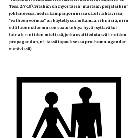
Tess. 2:7-10). Sitähän on myös tässä "mustaan perjataihin" 
johtaneessa media kampanjoinnissa ollut nähtävissä; 
"valheen voimaa" on käytetty sumuttamaan ihmisiä, niin 
että luonnottomuus on saatu tehtyä hyväksyttäväksi 
(ainakin niiden mielissä, jotka ovat tiedotusvälineiden 
propagandan, eli tässä tapauksessa pro-homo-agendan 
vietävissä).