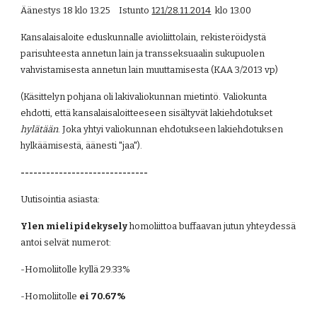
Äänestys 18 klo 13.25    Istunto
121/28.11.2014
  klo 13.00
Kansalaisaloite eduskunnalle avioliittolain, rekisteröidystä 
parisuhteesta annetun lain ja transseksuaalin sukupuolen 
vahvistamisesta annetun lain muuttamisesta (KAA 3/2013 vp)
(Käsittelyn pohjana oli lakivaliokunnan mietintö. Valiokunta 
ehdotti, että kansalaisaloitteeseen sisältyvät lakiehdotukset 
hylätään
. Joka yhtyi valiokunnan ehdotukseen lakiehdotuksen 
hylkäämisestä, äänesti "jaa").
------------------------------
Uutisointia asiasta:
Ylen mielipidekysely
 homoliittoa buffaavan jutun yhteydessä 
antoi selvät numerot:
-Homoliitolle kyllä 29.33%
-Homoliitolle 
ei 70.67%