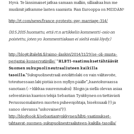
Hyvä. Te länsimaiset jatkaa samaan malliin, silläaikaa kun me 
muslimit jatkamme lasten saamista. Pian Eurooppa on MEIDÄN! 
http://rt.com/news/france-protests-gay-marriage-314/
(10.5.2015 huomattu, että rt:n artikkelin kommentti-osio on 
poistettu, joten yo. kommenttiakaan ei sieltä enää löydy.)
http://blogit.iltalehti.fi/raimo-ilaskivi/2014/11/29/se-oli-musta-
perjantai-konservatiiville/
 *
HLBTI-vaatimukset tähtäävät 
Suomen sukupuolineutraaliuteen kaikilla 
tasoilla.
"Sukupuolineutraali avioliittolaki on vain välitavoite, 
toteutuessaan laki pistää ison myllyn päälle"
, 
kaaviokuvaassa 
sanotaan (-> klikkaa suuremmaksi). Blogin ja siellä olevan asiaa 
selventävän kaavion tekijä Sebastian Tynkkynen
on tiettävästi 
Perussuomalaisten nuorten puheenjohtaja, biseksuaali (!) ja 
sanoo olevansa "uskovainen"(!).
http://blogbook.fi/sebastiantynkkynen/hlbti-vaatimukset-
tahtaavat-suomen-sukupuolineutraaliuteen-kaikilla-tasoilla/