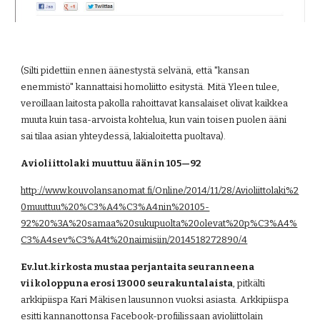
(Silti pidettiin ennen äänestystä selvänä, että "kansan 
enemmistö" kannattaisi homoliitto esitystä. Mitä Yleen tulee, 
veroillaan laitosta pakolla rahoittavat kansalaiset olivat kaikkea 
muuta kuin tasa-arvoista kohtelua, kun vain toisen puolen ääni 
sai tilaa asian yhteydessä, lakialoitetta puoltava).
Avioliittolaki muuttuu äänin 105—92
http://www.kouvolansanomat.fi/Online/2014/11/28/Avioliittolaki%2
0muuttuu%20%C3%A4%C3%A4nin%20105-
92%20%3A%20samaa%20sukupuolta%20olevat%20p%C3%A4%
C3%A4sev%C3%A4t%20naimisiin/2014518272890/4
Ev.lut.kirkosta mustaa perjantaita seuranneena 
viikoloppuna erosi 13000 seurakuntalaista
, pitkälti 
arkkipiispa Kari Mäkisen lausunnon vuoksi asiasta. Arkkipiispa 
esitti kannanottonsa Facebook-profiilissaan avioliittolain 