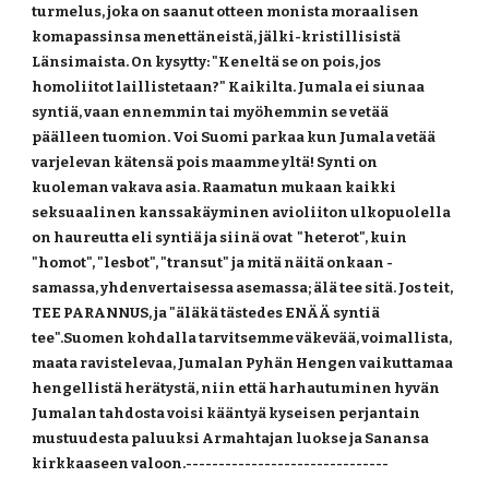
turmelus, joka on saanut otteen monista moraalisen 
komapassinsa menettäneistä, jälki-kristillisistä 
Länsimaista. On kysytty: "Keneltä se on pois, jos 
homoliitot laillistetaan?" Kaikilta. Jumala ei siunaa 
syntiä, vaan ennemmin tai myöhemmin se vetää 
päälleen tuomion. Voi Suomi parkaa kun Jumala vetää 
varjelevan kätensä pois maamme yltä! Synti on 
kuoleman vakava asia. Raamatun mukaan kaikki 
seksuaalinen kanssakäyminen avioliiton ulkopuolella 
on haureutta eli syntiä ja siinä ovat  "heterot", kuin 
"homot", "lesbot", "transut" ja mitä näitä onkaan -
samassa, yhdenvertaisessa asemassa; älä tee sitä. Jos teit, 
TEE PARANNUS, ja "äläkä tästedes ENÄÄ syntiä 
tee".Suomen kohdalla tarvitsemme väkevää, voimallista, 
maata ravistelevaa, Jumalan Pyhän Hengen vaikuttamaa 
hengellistä herätystä, niin että harhautuminen hyvän 
Jumalan tahdosta voisi kääntyä kyseisen perjantain 
mustuudesta paluuksi Armahtajan luokse ja Sanansa 
kirkkaaseen valoon.-------------------------------