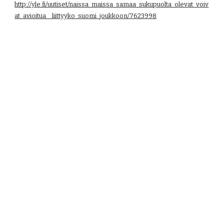
http://yle.fi/uutiset/naissa_maissa_samaa_sukupuolta_olevat_voiv
at_avioitua__liittyyko_suomi_joukkoon/7623998