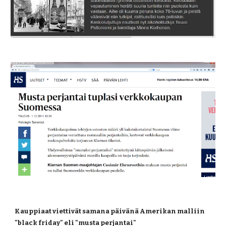
Kauppiaat viettivät samana päivänä Amerikan malliin 
"black friday" eli "musta perjantai" 