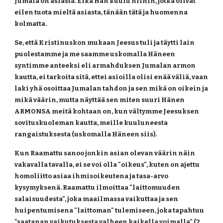
Jumala on asiasta. Eikä Hän kuulu niihin, jotka olivat 
eilen tuota mieltä asiasta, tänään tätä ja huomenna 
kolmatta.
Se, että Kristinuskon mukaan Jeesus tuli ja täytti lain 
puolestamme ja me saamme uskomalla Häneen 
syntimme anteeksi eli armahduksen Jumalan armon 
kautta, ei tarkoita sitä, ettei asioilla olisi enää väliä, vaan 
laki yhä osoittaa Jumalan tahdon ja sen mikä on oikein ja 
mikä väärin, mutta näyttää sen miten suuri Hänen 
ARMONSA meitä kohtaan on, kun vältymme Jeesuksen 
sovituskuoleman kautta, meille kuuluneesta 
rangaistuksesta (uskomalla Häneen siis).
Kun Raamattu sanoo jonkin asian olevan väärin näin 
vakavalla tavalla, ei se voi olla "oikeus", kuten on ajettu 
homoliitto asiaa ihmisoikeutena ja tasa-arvo 
kysymyksenä. Raamattu ilmoittaa "laittomuuden 
salaisuudesta", joka maailmassa vaikuttaa ja sen 
huipentumisena "laittoman" tulemiseen, joka tapahtuu 
"saatanan vaikutuksesta valheen kaikella voimalla" (2 