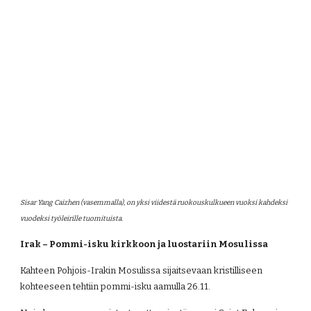
Sisar Yang Caizhen (vasemmalla), on yksi viidestä ruokouskulkueen vuoksi kahdeksi 
vuodeksi työleirille tuomituista.
Irak – Pommi-isku kirkkoon ja luostariin Mosulissa
Kahteen Pohjois-Irakin Mosulissa sijaitsevaan kristilliseen 
kohteeseen tehtiin pommi-isku aamulla 26.11.