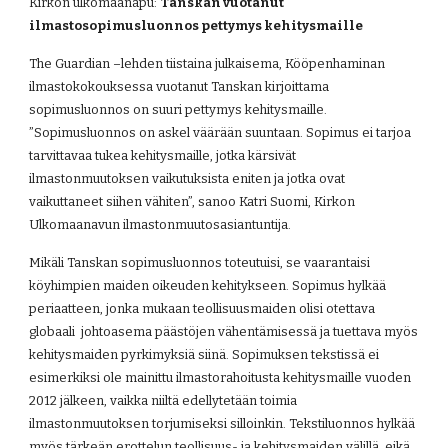
Kirkon ulkomaanapu: 
Tanskan vuotanut 
ilmastosopimusluonnos pettymys kehitysmaille
The Guardian –lehden tiistaina julkaisema, Kööpenhaminan 
ilmastokokouksessa vuotanut Tanskan kirjoittama 
sopimusluonnos on suuri pettymys kehitysmaille. 
”Sopimusluonnos on askel väärään suuntaan. Sopimus ei tarjoa 
tarvittavaa tukea kehitysmaille, jotka kärsivät 
ilmastonmuutoksen vaikutuksista eniten ja jotka ovat 
vaikuttaneet siihen vähiten”, sanoo Katri Suomi, Kirkon 
Ulkomaanavun ilmastonmuutosasiantuntija.
Mikäli Tanskan sopimusluonnos toteutuisi, se vaarantaisi 
köyhimpien maiden oikeuden kehitykseen. Sopimus hylkää 
periaatteen, jonka mukaan teollisuusmaiden olisi otettava 
globaali  johtoasema päästöjen vähentämisessä ja tuettava myös 
kehitysmaiden pyrkimyksiä siinä. Sopimuksen tekstissä ei 
esimerkiksi ole mainittu ilmastorahoitusta kehitysmaille vuoden 
2012 jälkeen, vaikka niiltä edellytetään toimia 
ilmastonmuutoksen torjumiseksi silloinkin. Tekstiluonnos hylkää 
myös tärkeän erottelun teollisuus- ja kehitysmaiden välillä, eikä 