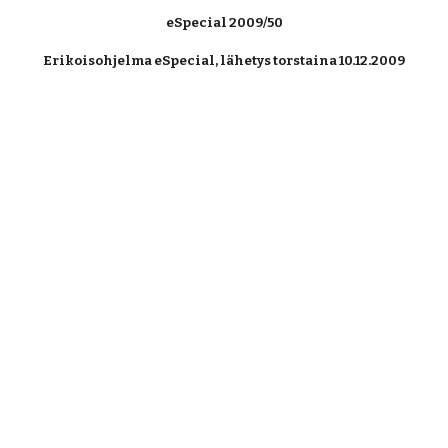
eSpecial 2009/50
Erikoisohjelma eSpecial, lähetys torstaina 10.12.2009