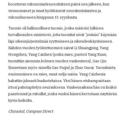
koostuvan rukousmielenosoituksen päivä sen jälkeen, kun 
viranomaiset ja muut hyökkäsivät seurakuntalaisten ja 
rukoushuoneen kimppuun 13. syyskuuta.
Tuomio oli hallinnollinen tuomio, jonka määräsi Julkisen 
turvallisuuden ministeriö, jotta tuomitut eivät ”joutuisi” käymään 
läpi oikeusjärjestelmää syytteineen ja oikeudenkäynteineen. 
Kahden vuoden työleirituomion saivat Li Shuangping, Yang 
Hongzhen, Yang Caizhen (jonka mies, pastori Yang Xuan, 
tuomittiin aiemmin kolmen vuoden vankeuteen), Gao Qin 
(tunnetaan myös nimellä Gao Fuqin) ja Zhao Guoai. Tuomituista 
ensimmäinen on mies, muut neljä naisia. Yang Caizhenia 
hakattiin julmasti kuulusteluissa. Yksi hänen etuhampaistaan 
irtosi pahoinpitelyn seurauksena. Vankeusaikana hän on lisäksi 
paastonnut ja rukoillut, jonka vuoksi hänen kerrotaan näyttävän 
hyvin heikolta.
ChinaAid, Compass Direct