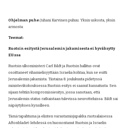
Ohjelman puhe: 
Juhani Karvinen puhuu: Yksin uskosta, yksin 
armosta.
Teemat:
Ruotsin esitystä Jerusalemin jakamisesta ei hyväksytty 
EU:ssa
Ruotsin ulkoministeri Carl Bildt ja Ruotsin hallitus ovat 
osoittaneet vihamielisyyttään Israelia kohtaa, kun se esitti 
Jerusalemin jakamista. Tiistaina 8. joulukuuta pidetyssä 
ministerikokouksessa Ruotsin esitys ei saanut kannatusta. Sen 
sijaan tehtiin kompromissiesitys, jossa sanotaan, että 
Jerusalemin status ratkaistaan tulevissa neuvotteluissa. Bildt sai 
näpäytyksen kynsilleen.
Tämä tapahtuma ja elinten varastamisjupakka ruotsalaisessa 
Aftonbladet-lehdessä on huonontanut Ruotsin ja Israelin 