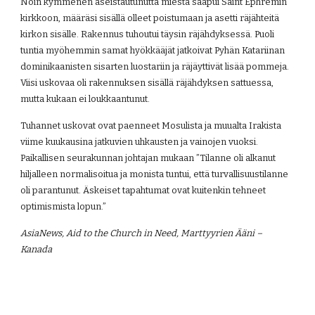
Noin kymmenen aseistautunutta miestä saapui Saint Ephremin 
kirkkoon, määräsi sisällä olleet poistumaan ja asetti räjähteitä 
kirkon sisälle. Rakennus tuhoutui täysin räjähdyksessä. Puoli 
tuntia myöhemmin samat hyökkääjät jatkoivat Pyhän Katariinan 
dominikaanisten sisarten luostariin ja räjäyttivät lisää pommeja. 
Viisi uskovaa oli rakennuksen sisällä räjähdyksen sattuessa, 
mutta kukaan ei loukkaantunut.
Tuhannet uskovat ovat paenneet Mosulista ja muualta Irakista 
viime kuukausina jatkuvien uhkausten ja vainojen vuoksi. 
Paikallisen seurakunnan johtajan mukaan ”Tilanne oli alkanut 
hiljalleen normalisoitua ja monista tuntui, että turvallisuustilanne 
oli parantunut. Äskeiset tapahtumat ovat kuitenkin tehneet 
optimismista lopun.”
AsiaNews, Aid to the Church in Need, Marttyyrien Ääni – 
Kanada