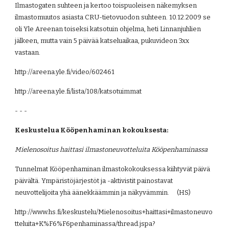
Ilmastogaten suhteen ja kertoo toispuoleisen näkemyksen 
ilmastomuutos asiasta CRU-tietovuodon suhteen. 10.12.2009 se 
oli Yle Areenan toiseksi katsotuin ohjelma, heti Linnanjuhlien 
jälkeen, mutta vain 5 päivää katseluaikaa, pukuvideon 3xx 
vastaan.
http://areena.yle.fi/video/602461
http://areena.yle.fi/lista/108/katsotuimmat
- - -
Keskustelua Kööpenhaminan kokouksesta:
Mielenosoitus haittasi ilmastoneuvotteluita Kööpenhaminassa
Tunnelmat Kööpenhaminan ilmastokokouksessa kiihtyvät päivä 
päivältä. Ympäristöjärjestöt ja -aktivistit painostavat 
neuvottelijoita yhä äänekkäämmin ja näkyvämmin.     (HS)
http://www.hs.fi/keskustelu/Mielenosoitus+haittasi+ilmastoneuvo
tteluita+K%F6%F6penhaminassa/thread.jspa?