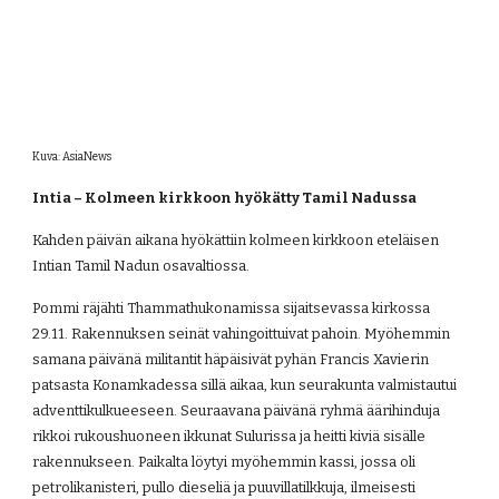
Kuva: AsiaNews
Intia – Kolmeen kirkkoon hyökätty Tamil Nadussa
Kahden päivän aikana hyökättiin kolmeen kirkkoon eteläisen 
Intian Tamil Nadun osavaltiossa.
Pommi räjähti Thammathukonamissa sijaitsevassa kirkossa 
29.11. Rakennuksen seinät vahingoittuivat pahoin. Myöhemmin 
samana päivänä militantit häpäisivät pyhän Francis Xavierin 
patsasta Konamkadessa sillä aikaa, kun seurakunta valmistautui 
adventtikulkueeseen. Seuraavana päivänä ryhmä äärihinduja 
rikkoi rukoushuoneen ikkunat Sulurissa ja heitti kiviä sisälle 
rakennukseen. Paikalta löytyi myöhemmin kassi, jossa oli 
petrolikanisteri, pullo dieseliä ja puuvillatilkkuja, ilmeisesti 