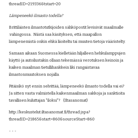
threadID=219336&tstart=20
Lämpeneekö ilmasto todella?
Brittiläisten ilmastotutkijoiden sähköpostit levisivät maailmalle 
.vahingossa.. Niistä saa käsityksen, että maapallon 
lämpenemistä onkin ehkä liioiteltu tai muuten tietoja vääristelty.
Samaan aikaan Suomessa kielletään hiljalleen hehkulamppujen 
käyttö ja autoilustakin ollaan tekemässä verotuksen keinoin ja 
kaiken maailman tietullihankkein liki rangaistavaa 
ilmastonmuutoksen nojalla.
Pitäisikö nyt ensin selvittää, lämpeneekö ilmasto todella vai ei? 
Ja sitten vasta valmistella kaikenmaailman sakkoja ja sanktioita 
tavallisen kuluttajan "iloksi"?   (Iltasanomat)
http://keskustelut.iltasanomat.fi/thread.jspa?
threadID=21865&start=860&sourceStart=860
- - -