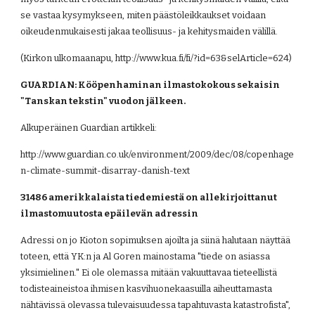
se vastaa kysymykseen, miten päästöleikkaukset voidaan 
oikeudenmukaisesti jakaa teollisuus- ja kehitysmaiden välillä.
(Kirkon ulkomaanapu, http://www.kua.fi/fi/?id=63&selArticle=624)
GUARDIAN: Kööpenhaminan ilmastokokous sekaisin 
"Tanskan tekstin" vuodon jälkeen.
Alkuperäinen Guardian artikkeli:
http://www.guardian.co.uk/environment/2009/dec/08/copenhage
n-climate-summit-disarray-danish-text
31486 amerikkalaista tiedemiestä on allekirjoittanut 
ilmastomuutosta epäilevän adressin
Adressi on jo Kioton sopimuksen ajoilta ja siinä halutaan näyttää 
toteen, että YK:n ja Al Goren mainostama "tiede on asiassa 
yksimielinen." Ei ole olemassa mitään vakuuttavaa tieteellistä 
todisteaineistoa ihmisen kasvihuonekaasuilla aiheuttamasta 
nähtävissä olevassa tulevaisuudessa tapahtuvasta katastrofista", 