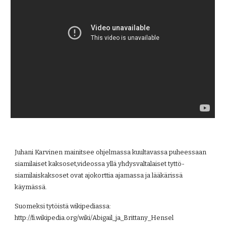
Juhani Karvinen mainitsee ohjelmassa kuultavassa puheessaan 
siamilaiset kaksoset,videossa yllä yhdysvaltalaiset tyttö-
siamilaiskaksoset ovat ajokorttia ajamassa ja lääkärissä 
käymässä.
Suomeksi tytöistä wikipediassa: 
http://fi.wikipedia.org/wiki/Abigail_ja_Brittany_Hensel