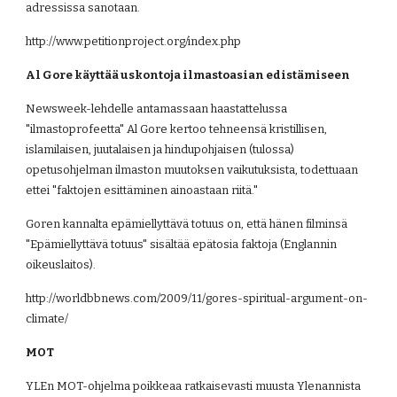
adressissa sanotaan.
http://www.petitionproject.org/index.php
Al Gore käyttää uskontoja ilmastoasian edistämiseen
Newsweek-lehdelle antamassaan haastattelussa 
"ilmastoprofeetta" Al Gore kertoo tehneensä kristillisen, 
islamilaisen, juutalaisen ja hindupohjaisen (tulossa) 
opetusohjelman ilmaston muutoksen vaikutuksista, todettuaan 
ettei "faktojen esittäminen ainoastaan riitä."
Goren kannalta epämiellyttävä totuus on, että hänen filminsä 
"Epämiellyttävä totuus" sisältää epätosia faktoja (Englannin 
oikeuslaitos).
http://worldbbnews.com/2009/11/gores-spiritual-argument-on-
climate/
MOT
YLEn MOT-ohjelma poikkeaa ratkaisevasti muusta Ylenannista 