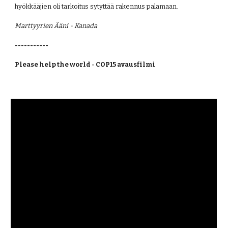
hyökkääjien oli tarkoitus sytyttää rakennus palamaan.
Marttyyrien Ääni - Kanada
-----------
Please help the world - COP15 avausfilmi