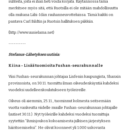
suhteita, joita ei ihan heti voida korjata. Käytännössä tämä 
merkitsee myös sitä, että Ruotsilla ei ole mitään mahdollisuutta 
olla mukana Lähi-Idän rauhanneuvotteluissa. Tämä kaikki on 
pantava Carl Bildtin ja Ruotsin hallituksen piikkiin.
(http://www.uusielama.net)
----------
Stefanus-Lähetyksen uutisia:
Kiina – Lisää tuomioita Fushan-seurakunnalle
Viisi Fushan-seurakunnan johtajaa Linfenin kaupungista, Shanxin 
provinssista, on 30.11. tuomittu ilman oikeudenkäyntiä kahdeksi 
vuodeksi uudelleenkoulutukseen työleireille.
Oikeus oli aiemmin, 25.11., tuominnut kolmesta seitsemään 
vuotta vankeutta viidelle muulle Fushan-seurakunnan johtajalle 
(uutiset 30.11.). Nyt työleirille kahdeksi vuodeksi tuomittuja 
syytettiin ”ihmisjoukon kokoamisesta julkisen järjestyksen 
häiritsemiseksi”. He olivat koonneet yli 1.000 uskovasta 