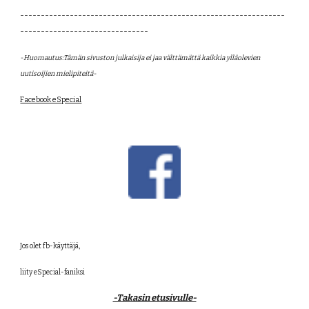
----------------------------------------------------------------
-------------------------------
-Huomautus:Tämän sivuston julkaisija ei jaa välttämättä kaikkia ylläolevien 
uutisoijien mielipiteitä- 
Facebook eSpecial
Jos olet fb-käyttäjä,
liity eSpecial-faniksi
-Takasin etusivulle-