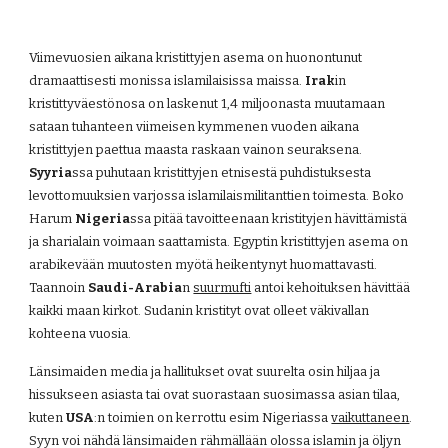
Viimevuosien aikana kristittyjen asema on huonontunut 
dramaattisesti monissa islamilaisissa maissa. 
Irak
in 
kristittyväestönosa on laskenut 1,4 miljoonasta muutamaan 
sataan tuhanteen viimeisen kymmenen vuoden aikana 
kristittyjen paettua maasta raskaan vainon seuraksena. 
Syyria
ssa puhutaan kristittyjen etnisestä puhdistuksesta 
levottomuuksien varjossa islamilaismilitanttien toimesta. Boko 
Harum 
Nigeria
ssa pitää tavoitteenaan kristityjen hävittämistä 
ja sharialain voimaan saattamista. Egyptin kristittyjen asema on 
arabikevään muutosten myötä heikentynyt huomattavasti. 
Taannoin 
Saudi-Arabia
n
suurmufti
 antoi kehoituksen hävittää 
kaikki maan kirkot. Sudanin kristityt ovat olleet väkivallan 
kohteena vuosia.
Länsimaiden media ja hallitukset ovat suurelta osin hiljaa ja 
hissukseen asiasta tai ovat suorastaan suosimassa asian tilaa, 
kuten 
USA
:n toimien on kerrottu esim Nigeriassa
vaikuttaneen
. 
Syyn voi nähdä länsimaiden rähmällään olossa islamin ja öljyn 