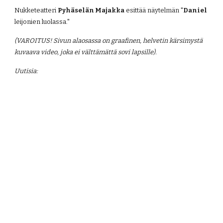
Nukketeatteri 
Pyhäselän Majakka
 esittää näytelmän "
Daniel 
leijonien luolassa."
(VAROITUS! Sivun alaosassa on graafinen, helvetin kärsimystä 
kuvaava video, joka ei välttämättä sovi lapsille).
Uutisia: