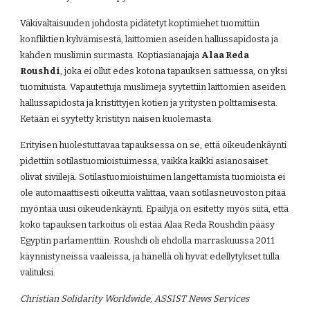
Väkivaltaisuuden johdosta pidätetyt koptimiehet tuomittiin 
konfliktien kylvämisestä, laittomien aseiden hallussapidosta ja 
kahden muslimin surmasta. Koptiasianajaja 
Alaa Reda 
Roushdi
, joka ei ollut edes kotona tapauksen sattuessa, on yksi 
tuomituista. Vapautettuja muslimeja syytettiin laittomien aseiden 
hallussapidosta ja kristittyjen kotien ja yritysten polttamisesta. 
Ketään ei syytetty kristityn naisen kuolemasta.
Erityisen huolestuttavaa tapauksessa on se, että oikeudenkäynti 
pidettiin sotilastuomioistuimessa, vaikka kaikki asianosaiset 
olivat siviilejä. Sotilastuomioistuimen langettamista tuomioista ei 
ole automaattisesti oikeutta valittaa, vaan sotilasneuvoston pitää 
myöntää uusi oikeudenkäynti. Epäilyjä on esitetty myös siitä, että 
koko tapauksen tarkoitus oli estää Alaa Reda Roushdin pääsy 
Egyptin parlamenttiin. Roushdi oli ehdolla marraskuussa 2011 
käynnistyneissä vaaleissa, ja hänellä oli hyvät edellytykset tulla 
valituksi.
Christian Solidarity Worldwide, ASSIST News Services