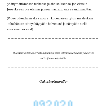
päättymättömässä tuskassa ja ahdistuksessa, jos ei usko 
Jeesukseen ole elämää ja sen määränpäätä saanut muuttaa.
(Video oikealla sisältää nuoren korealaisen tytön maalauksia, 
jotka hän on tehnyt käytyään helvetissä ja nähtyään siellä 
kuvaamansa asiat).
----------------------------------------------------------------
------------
-Huomautus:Tämän sivuston julkaisija ei jaa välttämättä kaikkia ylläolevien 
uutisoijien mielipiteitä- 
----------------------------------------------------------------
------------
-Takasin etusivulle-