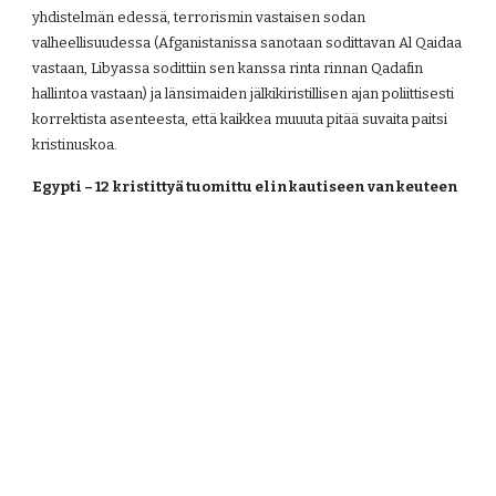
yhdistelmän edessä, terrorismin vastaisen sodan 
valheellisuudessa (Afganistanissa sanotaan sodittavan Al Qaidaa 
vastaan, Libyassa sodittiin sen kanssa rinta rinnan Qadafin 
hallintoa vastaan) ja länsimaiden jälkikiristillisen ajan poliittisesti 
korrektista asenteesta, että kaikkea muuuta pitää suvaita paitsi 
kristinuskoa.
Egypti – 12 kristittyä tuomittu elinkautiseen vankeuteen