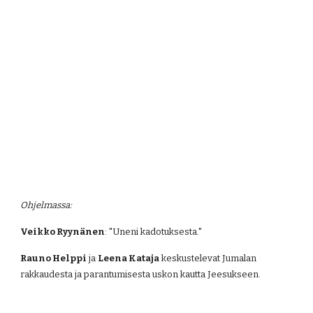
Ohjelmassa:
Veikko Ryynänen
: "Uneni kadotuksesta."
Rauno Helppi
 ja 
Leena Kataja
 keskustelevat Jumalan 
rakkaudesta ja parantumisesta uskon kautta Jeesukseen.