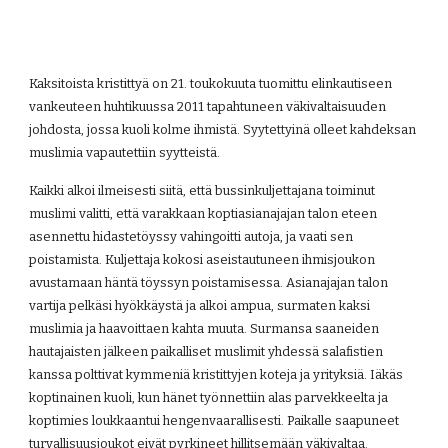
Kaksitoista kristittyä on 21. toukokuuta tuomittu elinkautiseen 
vankeuteen huhtikuussa 2011 tapahtuneen väkivaltaisuuden 
johdosta, jossa kuoli kolme ihmistä. Syytettyinä olleet kahdeksan 
muslimia vapautettiin syytteistä.
Kaikki alkoi ilmeisesti siitä, että bussinkuljettajana toiminut 
muslimi valitti, että varakkaan koptiasianajajan talon eteen 
asennettu hidastetöyssy vahingoitti autoja, ja vaati sen 
poistamista. Kuljettaja kokosi aseistautuneen ihmisjoukon 
avustamaan häntä töyssyn poistamisessa. Asianajajan talon 
vartija pelkäsi hyökkäystä ja alkoi ampua, surmaten kaksi 
muslimia ja haavoittaen kahta muuta. Surmansa saaneiden 
hautajaisten jälkeen paikalliset muslimit yhdessä salafistien 
kanssa polttivat kymmeniä kristittyjen koteja ja yrityksiä. Iäkäs 
koptinainen kuoli, kun hänet työnnettiin alas parvekkeelta ja 
koptimies loukkaantui hengenvaarallisesti. Paikalle saapuneet 
turvallisuusjoukot eivät pyrkineet hillitsemään väkivaltaa.