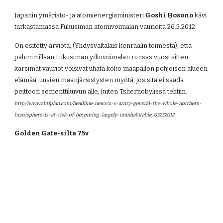
Japanin ymäristö- ja atomienergiaministeri 
Goshi Hosono
 kävi 
tarkastamassa Fukusiman atomivoimalan vaurioita 26.5.2012.
On esitetty arviota, (Yhdysvaltalais kenraalin toimesta), että 
pahimmillaan Fukusiman ydinvoimalan runsas vuosi sitten 
kärsimät vauriot voisivat uhata koko maapallon pohjoisen alueen 
elämää, uusien maanjärsistysten myötä, jos sitä ei saada 
peittoon sementtikuvun alle, kuten Tshernobylissä tehtiin.
http://www.shtfplan.com/headline-news/u-s-army-general-the-whole-northern-
hemisphere-is-at-risk-of-becoming-largely-uninhabitable_05252012
Golden Gate-silta 75v