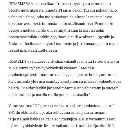
ISRAELISSA keskustellaan Iranissa löydetystä viimeisestä 
tietokoneviruksesta nimeltä 
Flame
, liekki. Tuskin mikään taho, 
valtio tai valtiot, jotka tuon tuhoisan ohjelman laativat, tulevat 
koskaan avoimesti tunnustamaan osallisuutensa. Viimeisten 
tietojen mukaan virus on levinnyt Iranin lisäksi Israelin 
naapurivaltioihin Irakiin, Syyriaan, Saudi Arabiaan, Egyptiin ja 
Sudaniin, luultavasti myös Libanoniin ja Jordaniaan, mutta myös 
Israel mainitaan luettelossa.
ISRAELIN vastuulliset virkailijat vakuuttavat, että Israel on hyvin 
suojautunut cyber-hyökkäyksiä vastaan. ”Meidän 
puolustusjärjestelmämme ovat hyvät ja paljon kehittyneemmät 
kuin ne, joita yleensä esiintyy sivistyneissä maissa”, vakuutti eräs 
heistä. ”Meidän kaikki järjestelmämme on vahvistettu ja suojeltu 
salakoodeilla ja useilla muilla puolustustasoilla.”
Viime vuonna IDF perusti erillisen ”cyber-puolustusosaston” 
S41 direktoraattiin, jonka tehtävänä on suojata armeijan 
järjestelmät hakkereilta ja soluttautujilta. IDF:n varautumiseen 
cyber-hyökkäyksiin lienee vaikuttanut Iranin 1 miljardin USD 