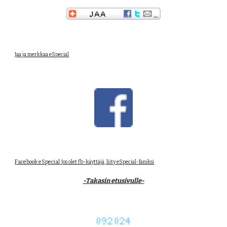
Jaa ja merkkaa eSpecial
Facebook eSpecial
Jos olet fb-käyttäjä, liity eSpecial-faniksi
-Takasin etusivulle-