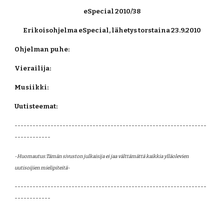
eSpecial 2010/38
Erikoisohjelma eSpecial, lähetys torstaina 23.9.2010
Ohjelman puhe:
Vierailija:
Musiikki:
Uutisteemat:
----------------------------------------------------------------
------------
-Huomautus:Tämän sivuston julkaisija ei jaa välttämättä kaikkia ylläolevien 
uutisoijien mielipiteitä- 
----------------------------------------------------------------
------------