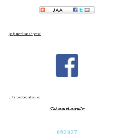
Jaa ja merkkaa eSpecial
Liity fb eSpecial faniksi
-Takasin etusivulle-