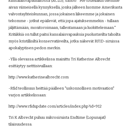
kansalaisvapausliitossa (ACLU), sanoo: "Me todellakin olemme 
aivan viimeisellä kynnyksellä, jonka jälkeen luomme Amerikasta 
valvontayhteiskunnan, jossa jokainen liikeemme ja jokainen 
tekomme - jotkut epäilevät, että jopa ajatuksemmekin - tullaan 
jäljittämään, monitoroimaan, tallentamaan ja luokittelemaan." 
Kritiikkiä on tullut paitsi kansalaisvapauksia puolustavilta tahoilta 
myös kristillisiltä konservatiiveilta, jotka näkevät RFID-siruissa 
apokalyptisen pedon merkin. 
-Yllä olevassa artikkelissa mainittu Tri Katherine Albrecht 
esittäytyy netttisivuillaan:
http://www.katherinealbrecht.com
-Rfid teollisuus heittää päälleen "uskonnollisen motivaation" 
varjon artikkelissaan:
http://www.rfidupdate.com/articles/index.php?id=912
Tri K Albrecht puhuu mikrosiruista Endtime (Lopunajat) 
tilaisuudessa.