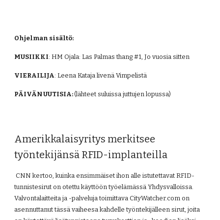
Ohjelman sisältö:
MUSIIKKI
: HM Ojala: Las Palmas thang #1, Jo vuosia sitten
VIERAILIJA
: Leena Kataja livenä Vimpelistä
PÄIVÄN UUTISIA: 
(lähteet suluissa juttujen lopussa)
Amerikkalaisyritys merkitsee 
työntekijänsä RFID-implanteilla
 CNN kertoo, kuinka ensimmäiset ihon alle istutettavat RFID-
tunnistesirut on otettu käyttöön työelämässä Yhdysvalloissa. 
Valvontalaitteita ja -palveluja toimittava CityWatcher.com on 
asennuttanut tässä vaiheesa kahdelle työntekijälleen sirut, joita 