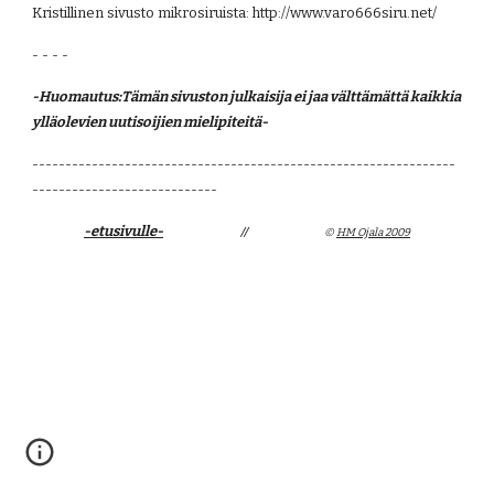
Kristillinen sivusto mikrosiruista: http://www.varo666siru.net/
- - - -
-Huomautus:Tämän sivuston julkaisija ei jaa välttämättä kaikkia 
ylläolevien uutisoijien mielipiteitä- 
----------------------------------------------------------------
----------------------------
-etusivulle-
                                   //                                   
©
HM Ojala 2009