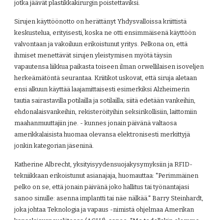
jotka jäävät plastikkakirurgin poistettaviksi.
Sirujen käyttöönotto on herättänyt Yhdysvalloissa kriittistä 
keskustelua, erityisesti, koska ne otti ensimmäisenä käyttöön 
valvontaan ja vakoiluun erikoistunut yritys. Pelkona on, että 
ihmiset menettävät sirujen yleistymisen myötä täysin 
vapautensa liikkua paikasta toiseen ilman orwellilaisen isoveljen 
herkeämätöntä seurantaa. Kriitikot uskovat, että siruja aletaan 
ensi alkuun käyttää laajamittaisesti esimerkiksi Alzheimerin 
tautia sairastavilla potilailla ja sotilailla; siitä edetään vankeihin, 
ehdonalaisvankeihin, rekisteröityihin seksirikollisiin, laittomiin 
maahanmuuttajiin jne. - kunnes jonain päivänä valtaosa 
amerikkalaisista huomaa olevansa elektronisesti merkittyjä 
jonkin kategorian jäseninä.
Katherine Albrecht, yksityisyydensuojakysymyksiin ja RFID-
tekniikkaan erikoistunut asianajaja, huomauttaa: "Perimmäinen 
pelko on se, että jonain päivänä joko hallitus tai työnantajasi 
sanoo sinulle: asenna implantti tai näe nälkää." Barry Steinhardt, 
joka johtaa Teknologia ja vapaus -nimistä ohjelmaa Amerikan 