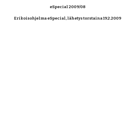
eSpecial 2009/08
Erikoisohjelma eSpecial, lähetys torstaina 19.2.2009