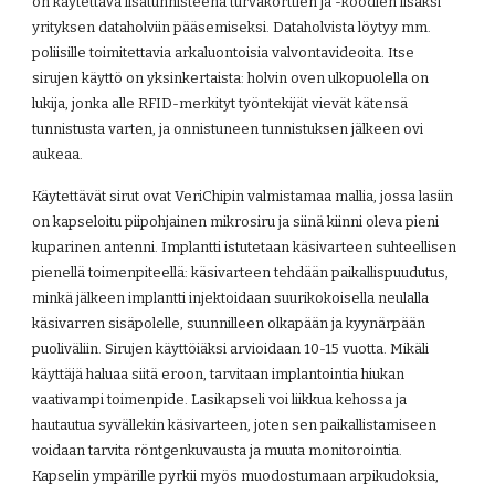
on käytettävä lisätunnisteena turvakorttien ja -koodien lisäksi 
yrityksen dataholviin pääsemiseksi. Dataholvista löytyy mm. 
poliisille toimitettavia arkaluontoisia valvontavideoita. Itse 
sirujen käyttö on yksinkertaista: holvin oven ulkopuolella on 
lukija, jonka alle RFID-merkityt työntekijät vievät kätensä 
tunnistusta varten, ja onnistuneen tunnistuksen jälkeen ovi 
aukeaa.
Käytettävät sirut ovat VeriChipin valmistamaa mallia, jossa lasiin 
on kapseloitu piipohjainen mikrosiru ja siinä kiinni oleva pieni 
kuparinen antenni. Implantti istutetaan käsivarteen suhteellisen 
pienellä toimenpiteellä: käsivarteen tehdään paikallispuudutus, 
minkä jälkeen implantti injektoidaan suurikokoisella neulalla 
käsivarren sisäpolelle, suunnilleen olkapään ja kyynärpään 
puoliväliin. Sirujen käyttöiäksi arvioidaan 10-15 vuotta. Mikäli 
käyttäjä haluaa siitä eroon, tarvitaan implantointia hiukan 
vaativampi toimenpide. Lasikapseli voi liikkua kehossa ja 
hautautua syvällekin käsivarteen, joten sen paikallistamiseen 
voidaan tarvita röntgenkuvausta ja muuta monitorointia. 
Kapselin ympärille pyrkii myös muodostumaan arpikudoksia, 