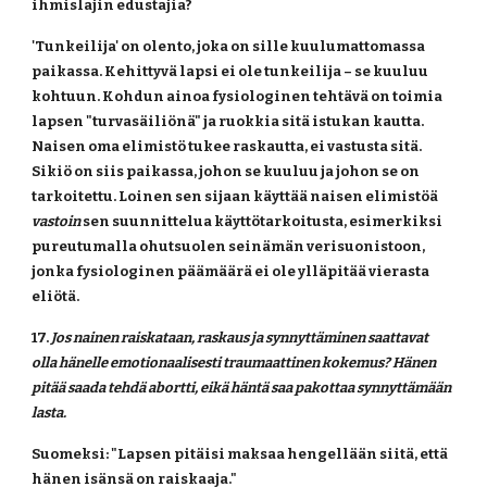
ihmislajin edustajia?
'Tunkeilija' on olento, joka on sille kuulumattomassa 
paikassa. Kehittyvä lapsi ei ole tunkeilija – se kuuluu 
kohtuun. Kohdun ainoa fysiologinen tehtävä on toimia 
lapsen "turvasäiliönä" ja ruokkia sitä istukan kautta. 
Naisen oma elimistö tukee raskautta, ei vastusta sitä. 
Sikiö on siis paikassa, johon se kuuluu ja johon se on 
tarkoitettu. Loinen sen sijaan käyttää naisen elimistöä 
vastoin 
sen suunnittelua käyttötarkoitusta, esimerkiksi 
pureutumalla ohutsuolen seinämän verisuonistoon, 
jonka fysiologinen päämäärä ei ole ylläpitää vierasta 
eliötä.
17. 
Jos nainen raiskataan, raskaus ja synnyttäminen saattavat 
olla hänelle emotionaalisesti traumaattinen kokemus? Hänen 
pitää saada tehdä abortti, eikä häntä saa pakottaa synnyttämään 
lasta.
Suomeksi: "Lapsen pitäisi maksaa hengellään siitä, että 
hänen isänsä on raiskaaja."