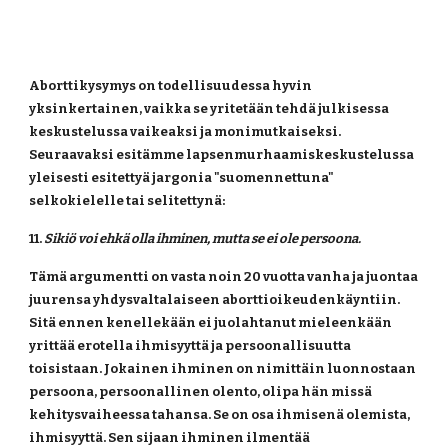
Aborttikysymys on todellisuudessa hyvin 
yksinkertainen, vaikka se yritetään tehdä julkisessa 
keskustelussa vaikeaksi ja monimutkaiseksi. 
Seuraavaksi esitämme lapsenmurhaamiskeskustelussa 
yleisesti esitettyä jargonia "suomennettuna" 
selkokielelle tai selitettynä:
11. 
Sikiö voi ehkä olla ihminen, mutta se ei ole persoona.
Tämä argumentti on vasta noin 20 vuotta vanha ja juontaa 
juurensa yhdysvaltalaiseen aborttioikeudenkäyntiin. 
Sitä ennen kenellekään ei juolahtanut mieleenkään 
yrittää erotella ihmisyyttä ja persoonallisuutta 
toisistaan. Jokainen
ihminen on nimittäin luonnostaan 
persoona, persoonallinen olento, olipa hän missä 
kehitysvaiheessa tahansa. Se on osa ihmisenä olemista, 
ihmisyyttä. Sen sijaan ihminen ilmentää 