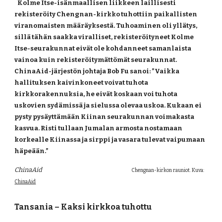
   Kolme Itse-isänmaallisen liikkeen laillisesti 
rekisteröity Chengnan-kirkko tuhottiin paikallisten 
viranomaisten määräyksestä. Tuhoaminen oli yllätys, 
sillä tähän saakka viralliset, rekisteröityneet Kolme 
Itse-seurakunnat eivät ole kohdanneet samanlaista 
vainoa kuin rekisteröitymättömät seurakunnat.     
ChinaAid-järjestön johtaja Bob Fu sanoi: ”Vaikka 
hallituksen kaivinkoneet voivat tuhota 
kirkkorakennuksia, he eivät koskaan voi tuhota 
uskovien sydämissä ja sielussa olevaa uskoa. Kukaan ei 
pysty pysäyttämään Kiinan seurakunnan voimakasta 
kasvua. Risti tullaan Jumalan armosta nostamaan 
korkealle Kiinassa ja sirppi ja vasara tulevat vaipumaan 
häpeään.”
ChinaAid
                                                                                          Chengnan-kirkon rauniot. Kuva:
ChinaAid
Tansania – Kaksi kirkkoa tuhottu