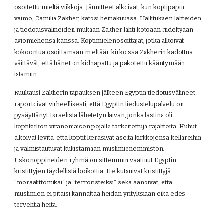
osoitettu mieltä viikkoja. Jännitteet alkoivat, kun koptipapin 
vaimo, Camilia Zakher, katosi heinäkuussa. Hallituksen lähteiden 
ja tiedotusvälineiden mukaan Zakher lähti kotoaan riideltyään 
aviomiehensä kanssa. Koptimielenosoittajat, jotka alkoivat 
kokoontua osoittamaan mieltään kirkoissa Zakherin kadottua 
väittävät, että hänet on kidnapattu ja pakotettu kääntymään 
islamiin.
Kuukausi Zakherin tapauksen jälkeen Egyptin tiedotusvälineet 
raportoivat virheellisesti, että Egyptin tiedustelupalvelu on 
pysäyttänyt Israelista lähetetyn laivan, jonka lastina oli 
koptikirkon viranomaisen pojalle tarkoitettuja räjähteitä. Huhut 
alkoivat levitä, että koptit keräsivät aseita kirkkojensa kellareihin 
ja valmistautuvat kukistamaan muslimienemmistön. 
Uskonoppineiden ryhmä on sittemmin vaatinut Egyptin 
kristittyjen täydellistä boikottia. He kutsuivat kristittyjä 
”moraalittomiksi” ja ”terroristeiksi” sekä sanoivat, että 
muslimien ei pitäisi kannattaa heidän yrityksiään eikä edes 
tervehtiä heitä.