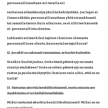
persoonallisuuttaan eri tavalla eri
vaiheissa elämäänsä ja yksilönkehitystään. Jos lapsi ei 
ilmennäkään persoonallisuuttaan yhtä voimakkaasti 
tai samalla tavoin kuin aikuinen, se ei silti tee hänestä 
ei-persoonallista olentoa.
Lakkaako esimerkiksi tajuton ihminen olemasta 
persoonallinen olento, kunnes tulee tajuihinsa?
12. 
Jos sikiö on vakavasti vammainen, se kuolee kuitenkin.
Sinäkin kuolet joskus. Onko tämä pätevä syy surmata 
sinut jo etukäteen? Onko se sitten pätevä syy surmata 
viaton ja puolustuskyvytön ihminen vain siksi, että se on 
tiellä?
13. 
Vastustan aborttia henkilökohtaisesti, mutta minusta sen 
hankkimista ei voi kieltää keneltäkään.
Miksi vastustat aborttia henkilökohtaisesti? Miksi se on 
sinusta väärin?