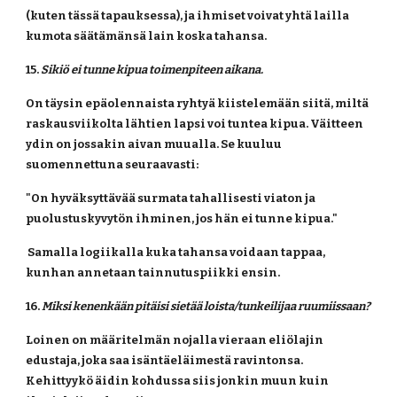
(kuten tässä tapauksessa), ja ihmiset voivat yhtä lailla 
kumota säätämänsä lain koska tahansa. 
15. 
Sikiö ei tunne kipua toimenpiteen aikana.
On täysin epäolennaista ryhtyä kiistelemään siitä, miltä 
raskausviikolta lähtien lapsi voi tuntea kipua. Väitteen 
ydin on jossakin aivan muualla. Se kuuluu 
suomennettuna seuraavasti:
"On hyväksyttävää surmata tahallisesti viaton ja 
puolustuskyvytön ihminen, jos hän ei tunne kipua."
 Samalla logiikalla kuka tahansa voidaan tappaa, 
kunhan annetaan tainnutuspiikki ensin.
16. 
Miksi kenenkään pitäisi sietää loista/tunkeilijaa ruumiissaan?
Loinen on määritelmän nojalla vieraan eliölajin 
edustaja, joka saa isäntäeläimestä ravintonsa. 
Kehittyykö äidin kohdussa siis jonkin muun kuin 