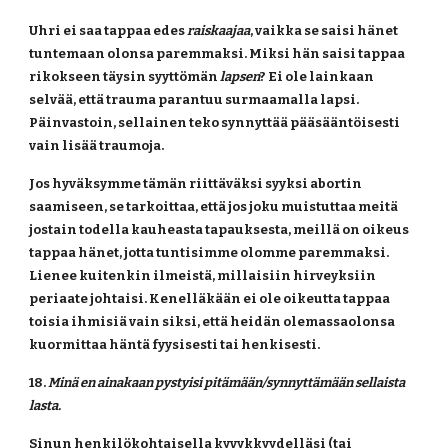
Uhri ei saa tappaa edes 
raiskaajaa
, vaikka se saisi hänet 
tuntemaan olonsa paremmaksi. Miksi hän saisi tappaa 
rikokseen täysin syyttömän 
lapsen
? Ei ole lainkaan 
selvää, että trauma parantuu surmaamalla lapsi. 
Päinvastoin, sellainen teko synnyttää pääsääntöisesti 
vain lisää traumoja.
Jos hyväksymme tämän riittäväksi syyksi abortin 
saamiseen, se tarkoittaa, että jos joku muistuttaa meitä 
jostain todella kauheasta tapauksesta, meillä on oikeus 
tappaa hänet, jotta tuntisimme olomme paremmaksi. 
Lienee kuitenkin ilmeistä, millaisiin hirveyksiin 
periaate johtaisi. Kenelläkään ei ole oikeutta tappaa 
toisia ihmisiä vain siksi, että heidän olemassaolonsa 
kuormittaa häntä fyysisesti tai henkisesti.
18. 
Minä en ainakaan pystyisi pitämään/synnyttämään sellaista 
lasta.
Sinun henkilökohtaisella kyvykkyydelläsi (tai 