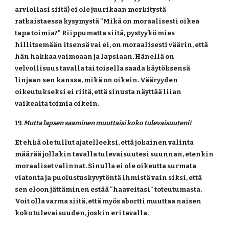
arviollasi siitä) ei ole juurikaan merkitystä 
ratkaistaessa kysymystä "Mikä on moraalisesti oikea 
tapa toimia?" Riippumatta siitä, pystyykö mies 
hillitsemään itsensä vai ei, on moraalisesti väärin, että 
hän hakkaa vaimoaan ja lapsiaan. Hänellä on 
velvollisuus tavalla tai toisella saada käytöksensä 
linjaan sen kanssa, mikä on oikein. Vääryyden 
oikeutukseksi ei riitä, että sinusta näyttää liian 
vaikealta toimia oikein.
19. 
Mutta lapsen saaminen muuttaisi koko tulevaisuuteni!
Et ehkä ole tullut ajatelleeksi, että jokainen valinta 
määrää jollakin tavalla tulevaisuutesi suunnan, etenkin 
moraaliset valinnat. Sinulla ei ole oikeutta surmata 
viatonta ja puolustuskyvytöntä ihmistä vain siksi, että 
sen eloon jättäminen estää "haaveitasi" toteutumasta. 
Voit olla varma siitä, että myös abortti muuttaa naisen 
koko tulevaisuuden, joskin eri tavalla.