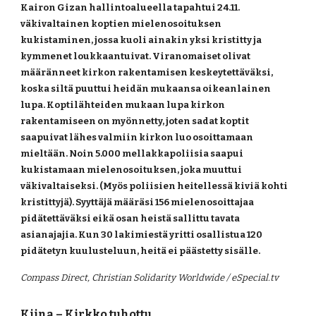
Kairon Gizan hallintoalueella tapahtui 24.11. 
väkivaltainen koptien mielenosoituksen 
kukistaminen, jossa kuoli ainakin yksi kristitty ja 
kymmenet loukkaantuivat. Viranomaiset olivat 
määränneet kirkon rakentamisen keskeytettäväksi, 
koska siltä puuttui heidän mukaansa oikeanlainen  
lupa. Koptilähteiden mukaan lupa kirkon 
rakentamiseen on myönnetty, joten sadat koptit 
saapuivat lähes valmiin kirkon luo osoittamaan 
mieltään. Noin 5.000 mellakkapoliisia saapui 
kukistamaan mielenosoituksen, joka muuttui 
väkivaltaiseksi. (Myös poliisien heitellessä kiviä kohti 
kristittyjä). Syyttäjä määräsi 156 mielenosoittajaa 
pidätettäväksi eikä osan heistä sallittu tavata 
asianajajia. Kun 30 lakimiestä yritti osallistua 120 
pidätetyn kuulusteluun, heitä ei päästetty sisälle.
Compass Direct, Christian Solidarity Worldwide / eSpecial.tv
Kiina – Kirkko tuhottu