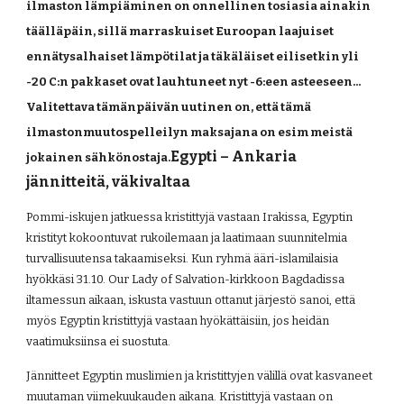
ilmaston lämpiäminen on onnellinen tosiasia ainakin 
täälläpäin, sillä marraskuiset Euroopan laajuiset 
ennätysalhaiset lämpötilat ja täkäläiset eilisetkin yli 
-20 C:n pakkaset ovat lauhtuneet nyt -6:een asteeseen... 
Valitettava tämänpäivän uutinen on, että tämä 
ilmastonmuutospelleilyn maksajana on esim meistä 
Egypti – Ankaria 
jokainen sähkönostaja.
jännitteitä, väkivaltaa
Pommi-iskujen jatkuessa kristittyjä vastaan Irakissa, Egyptin 
kristityt kokoontuvat rukoilemaan ja laatimaan suunnitelmia 
turvallisuutensa takaamiseksi. Kun ryhmä ääri-islamilaisia 
hyökkäsi 31.10. Our Lady of Salvation-kirkkoon Bagdadissa 
iltamessun aikaan, iskusta vastuun ottanut järjestö sanoi, että 
myös Egyptin kristittyjä vastaan hyökättäisiin, jos heidän 
vaatimuksiinsa ei suostuta.
Jännitteet Egyptin muslimien ja kristittyjen välillä ovat kasvaneet 
muutaman viimekuukauden aikana. Kristittyjä vastaan on 