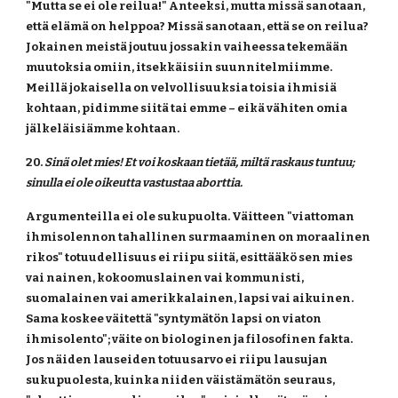
"Mutta se ei ole reilua!" Anteeksi, mutta missä sanotaan, 
että elämä on helppoa? Missä sanotaan, että se on reilua? 
Jokainen
meistä joutuu jossakin vaiheessa tekemään 
muutoksia omiin, itsekkäisiin suunnitelmiimme. 
Meillä jokaisella on velvollisuuksia toisia ihmisiä 
kohtaan, pidimme siitä tai emme – eikä vähiten omia 
jälkeläisiämme kohtaan.
20. 
Sinä olet mies! Et voi koskaan tietää, miltä raskaus tuntuu; 
sinulla ei ole oikeutta vastustaa aborttia.
Argumenteilla ei ole sukupuolta. Väitteen "viattoman 
ihmisolennon tahallinen surmaaminen on moraalinen 
rikos" totuudellisuus ei riipu siitä, esittääkö sen mies 
vai nainen, kokoomuslainen vai kommunisti, 
suomalainen vai amerikkalainen, lapsi vai aikuinen. 
Sama koskee väitettä "syntymätön lapsi on viaton 
ihmisolento"; väite on biologinen ja filosofinen fakta. 
Jos näiden lauseiden totuusarvo ei riipu lausujan 
sukupuolesta, kuinka niiden väistämätön seuraus, 