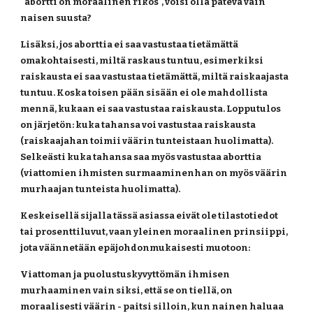
"abortti on moraalinen rikos", voisi olla pätevä vain 
naisen suusta?
Lisäksi, jos aborttia ei saa vastustaa tietämättä 
omakohtaisesti, miltä raskaus tuntuu, esimerkiksi 
raiskausta ei saa vastustaa tietämättä, miltä raiskaajasta 
tuntuu. Koska toisen pään sisään ei ole mahdollista 
mennä, kukaan ei saa vastustaa raiskausta. Lopputulos 
on järjetön: kuka tahansa voi vastustaa raiskausta 
(raiskaajahan toimii väärin tunteistaan huolimatta). 
Selkeästi kuka tahansa saa myös vastustaa aborttia 
(viattomien ihmisten surmaaminenhan on myös väärin 
murhaajan tunteista huolimatta).
Keskeisellä sijalla tässä asiassa eivät ole tilastotiedot 
tai prosenttiluvut, vaan yleinen moraalinen prinsiippi, 
jota väännetään epäjohdonmukaisesti muotoon:
Viattoman ja puolustuskyvyttömän ihmisen 
murhaaminen vain siksi, että se on tiellä, on 
moraalisesti väärin - paitsi silloin, kun nainen haluaa 