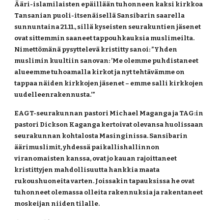
Ääri-islamilaisten epäillään tuhonneen kaksi kirkkoa 
Tansanian puoli-itsenäisellä Sansibarin saarella 
sunnuntaina 21.11., sillä kyseisten seurakuntien jäsenet 
ovat sittemmin saaneet tappouhkauksia muslimeilta. 
Nimettömänä pysyttelevä kristitty sanoi: ”Yhden 
muslimin kuultiin sanovan: ’Me olemme puhdistaneet 
alueemme tuhoamalla kirkot ja nyt tehtävämme on 
tappaa näiden kirkkojen jäsenet – emme salli kirkkojen 
uudelleenrakennusta.’”
EAGT-seurakunnan pastori Michael Maganga ja TAG:in 
pastori Dickson Kaganga kertoivat olevansa huolissaan 
seurakunnan kohtalosta Masinginissa. Sansibarin 
äärimuslimit, yhdessä paikallishallinnon 
viranomaisten kanssa, ovat jo kauan rajoittaneet 
kristittyjen mahdollisuutta hankkia maata 
rukoushuoneita varten. Joissakin tapauksissa he ovat 
tuhonneet olemassa olleita rakennuksia ja rakentaneet 
moskeijan niiden tilalle.