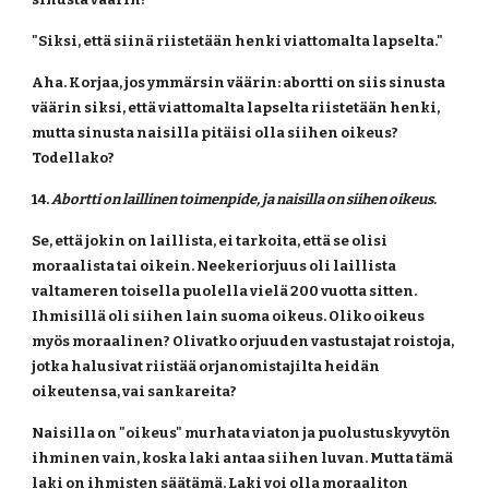
"Siksi, että siinä riistetään henki viattomalta lapselta."
Aha. Korjaa, jos ymmärsin väärin: abortti on siis sinusta 
väärin siksi, että viattomalta lapselta riistetään henki, 
mutta sinusta naisilla pitäisi olla siihen oikeus? 
Todellako?
14. 
Abortti on laillinen toimenpide, ja naisilla on siihen oikeus.
Se, että jokin on laillista, ei tarkoita, että se olisi 
moraalista tai oikein. Neekeriorjuus oli laillista 
valtameren toisella puolella vielä 200 vuotta sitten. 
Ihmisillä oli siihen lain suoma oikeus. Oliko oikeus 
myös moraalinen? Olivatko orjuuden vastustajat roistoja, 
jotka halusivat riistää orjanomistajilta heidän 
oikeutensa, vai sankareita?
Naisilla on "oikeus" murhata viaton ja puolustuskyvytön 
ihminen vain, koska laki antaa siihen luvan. Mutta tämä 
laki on ihmisten säätämä. Laki voi olla moraaliton 