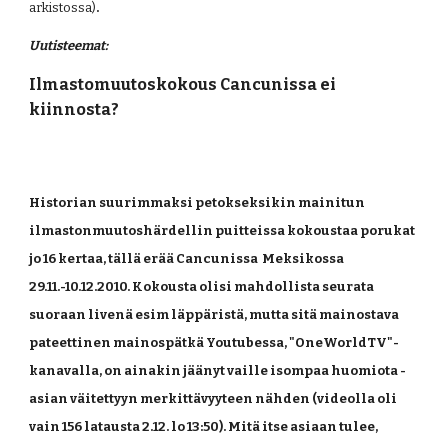
arkistossa)
.
Uutisteemat:
Ilmastomuutoskokous Cancunissa ei 
kiinnosta?
Historian suurimmaksi petokseksikin mainitun 
ilmastonmuutoshärdellin puitteissa kokoustaa porukat 
jo 16 kertaa, tällä erää Cancunissa  Meksikossa 
29.11.-10.12.2010. Kokousta olisi mahdollista seurata 
suoraan livenä esim läppäristä, mutta sitä mainostava 
pateettinen mainospätkä Youtubessa, "OneWorldTV"-
kanavalla, on ainakin jäänyt vaille isompaa huomiota -
asian väitettyyn merkittävyyteen nähden (videolla oli 
vain 156 latausta 2.12. lo 13:50). Mitä itse asiaan tulee, 