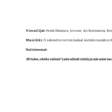
Vierailijat:
 Pentti Niininen, Jerome, Ari Koivuniemi, Reett
Musiikki:
 (1 säkeistön verran laulaa) Aurinkorannikon 
Uutisteemat:
3D tulee, oletko valmis? Laita silmät ristiin ja näe asiat 