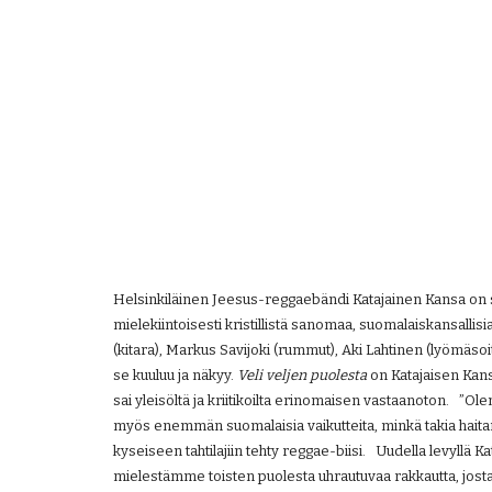
Helsinkiläinen Jeesus-reggaebändi Katajainen Kansa on s
mielekiintoisesti kristillistä sanomaa, suomalaiskansallis
(kitara), Markus Savijoki (rummut), Aki Lahtinen (lyömäso
se kuuluu ja näkyy. 
Veli veljen puolesta
 on Katajaisen Kan
sai yleisöltä ja kriitikoilta erinomaisen vastaanoton.   
myös enemmän suomalaisia vaikutteita, minkä takia haita
kyseiseen tahtilajiin tehty reggae-biisi.   Uudella levyllä
mielestämme toisten puolesta uhrautuvaa rakkautta, josta k