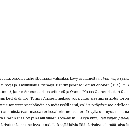
aanut toisen studioalbuminsa valmiiksi. Levy on nimeltään 
Veli veljen puol
ia tuntoja ja jamaikalaisia rytmejä. Bändin jäsenet Tommi Ahonen (laulu), Mi
ittimet), Janne Ainesmaa (koskettimet) ja Osmo-Matias Ojanen (haitari & ac
san keulahahmon Tommi Ahosen mukaan jopa yhtenäisempi ja hiotumpi paketti
”Olemme tarkentaneet bändin soundia tyylillisesti, vaikka pitäydymme edelle
ri on entistä isommassa roolissa”, Ahonen sanoo. Levyllä on myös mukana t
 Katajainen kansa on pukenut ylleen sota-asun. ”Levyn nimi, 
Veli veljen puoles
ristinuskossa on kyse. Uudella levyllä käsitellään kristityn elämää taistelu