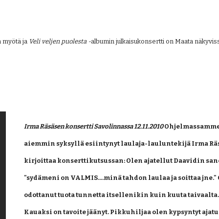
 myötä ja 
Veli veljen puolesta -
albumin julkaisukonsertti on Maata näkyvissä
Irma Räsäsen konsertti Savolinnassa 12.11.2010
 Ohjelmassamme
aiemmin syksyllä esiintynyt laulaja-lauluntekijä Irma Rä
kirjoittaa konserttikutsussan: Olen ajatellut Daavidin sano
"sydämeni on VALMIS....minä tahdon laulaa ja soittaa jne." 
odottanut tuota tunnetta itsellenikin kuin kuuta taivaalta.
Kauaksi on tavoite jäänyt. Pikkuhiljaa olen kypsyntyt ajatu