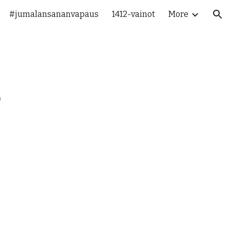
#jumalansananvapaus
1412-vainot
More
ion
4