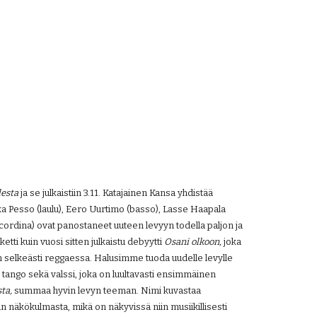
esta 
ja se julkaistiin 3.11. Katajainen Kansa yhdistää 
ika Pesso (laulu), Eero Uurtimo (basso), Lasse Haapala 
cordina) ovat panostaneet uuteen levyyn todella paljon ja 
 kuin vuosi sitten julkaistu debyytti 
Osani olkoon, 
joka 
en selkeästi reggaessa. Halusimme tuoda uudelle levylle 
ango sekä valssi, joka on luultavasti ensimmäinen 
ta, 
summaa hyvin levyn teeman. Nimi kuvastaa 
n näkökulmasta, mikä on näkyvissä niin musiikillisesti 