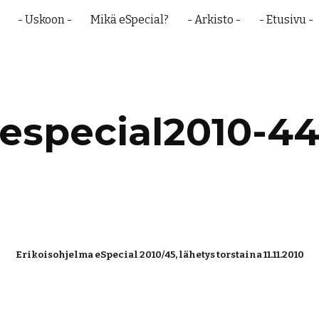
- Uskoon -
Mikä eSpecial?
- Arkisto -
- Etusivu -
ip to main content
Skip to navigat
especial2010-4
Erikoisohjelma eSpecial 2010/45, lähetys torstaina 11.11.2010