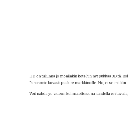
HD on tullunna jo moniinkin koteihin nyt pukkaa 3D:tä. Kolmi
Panasonic kovasti puskee markkinoille. No, ei se mitään. Suh
Voit nähdä yo videon kolmiulotteisena kahdella eri tavalla,