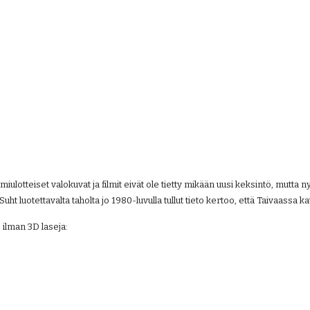
ulotteiset valokuvat ja filmit eivät ole tietty mikään uusi keksintö, mutta n
t luotettavalta taholta jo 1980-luvulla tullut tieto kertoo, että Taivaassa kat
 ilman 3D laseja: