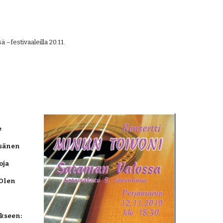
 –festivaaleilla 20.11.
 
sänen 
ja 
Olen 
 
kseen: 