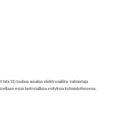
yt tätä 3D touhua ainakin elektroniikka-valmistaja 
sellaan esim historiallisia esityksiä kolmiulotteisena...