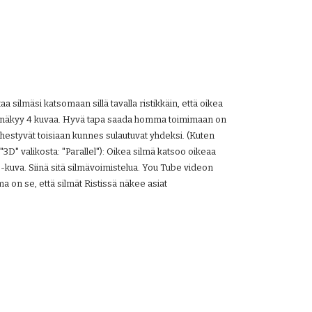
silmäsi katsomaan sillä tavalla ristikkäin, että oikea 
kaa, näkyy 4 kuvaa. Hyvä tapa saada homma toimimaan on 
hestyvät toisiaan kunnes sulautuvat yhdeksi. (Kuten 
" valikosta: "Parallel"): Oikea silmä katsoo oikeaa 
D-kuva. Siinä sitä silmävoimistelua. You Tube videon 
a on se, että silmät Ristissä näkee asiat 