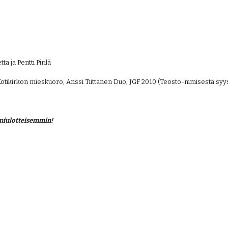
a ja Pentti Pirilä
Kotikirkon mieskuoro, Anssi Tiittanen Duo, JGF 2010 (Teosto-nimisestä syyst
moniulotteisemmin!