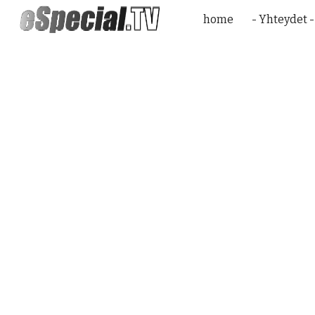
home
- Yhteydet -
Sk