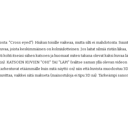
: "Cross eyed"): Hiukan toisille vaikeaa, mutta silti ei mahdotonta. Suuntaa 
uvaa, joista keskimmäinen on kolmiulotteinen. Jos laitat silmiä ristiin lii
i kohti itseäsi siihen katsoen ja huomaat miten takana olevat kaksi kuvaa lä
in). KATSOEN KUVIEN "OHI" TAI "LÄPI" (valitse saman yllä olevan videon "3D
ät tarkentuvat etäämmälle kuin mitä näyttö on) niin että kuvista muodostuu 3
uvittaa, vaikkei siitä makseta (mainostuloja ei tipu 3D:nä). Tärkeämpi sanom