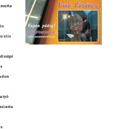
 mutta 
in 
 siis 
t ompi 
s 
hdon 
 työ 
siasta 
. 