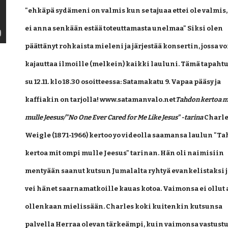
"ehkäpä sydämeni on valmis kun se tajuaa ettei ole valmis,
ei anna senkään estää toteuttamasta unelmaa" Siksi olen 
päättänyt rohkaista mieleni ja järjestää konsertin, jossa vo
kajauttaa ilmoille (melkein) kaikki lauluni. Tämä tapahtuu
su 12.11. klo 18.30 osoitteessa: Satamakatu 9. Vapaa pääsy ja 
kaffiakin on tarjolla! www.satamanvalo.net
Tahdon kertoa mi
mulle Jeesus/"No One Ever Cared for Me Like Jesus" -tarina
 Charle
Weigle (1871-1966) kertoo yo videolla saamansa laulun "Ta
kertoa mit ompi mulle Jeesus" tarinan. Hän oli naimisiin 
mentyään saanut kutsun Jumalalta ryhtyä evankelistaksi ja
vei hänet saarnamatkoille kauas kotoa. Vaimonsa ei ollut a
ollenkaan mielissään. Charles koki kuitenkin kutsunsa 
palvella Herraa olevan tärkeämpi, kuin vaimonsa vastustus