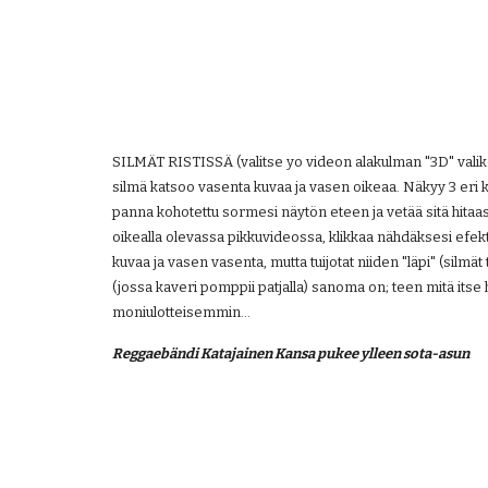
SILMÄT RISTISSÄ (valitse yo videon alakulman "3D" valikosta
silmä katsoo vasenta kuvaa ja vasen oikeaa. Näkyy 3 eri k
panna kohotettu sormesi näytön eteen ja vetää sitä hitaast
oikealla olevassa pikkuvideossa, klikkaa nähdäksesi efekt
kuvaa ja vasen vasenta, mutta tuijotat niiden "läpi" (silm
(jossa kaveri pomppii patjalla) sanoma on; teen mitä itse h
moniulotteisemmin...
Reggaebändi Katajainen Kansa pukee ylleen sota-asun