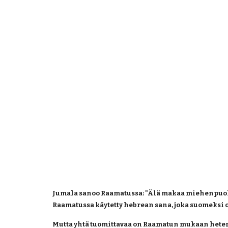
Jumala sanoo Raamatussa: "Älä makaa miehenpuolen k
Raamatussa käytetty hebrean sana, joka suomeksi o
Mutta yhtä tuomittavaa on Raamatun mukaan hetero