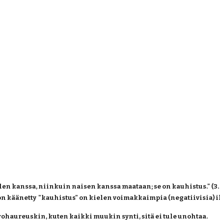
anssa, niinkuin naisen kanssa maataan; se on kauhistus." (3. Moo
n käänetty  "kauhistus" on kielen voimakkaimpia (negatiivisia) i
haureuskin, kuten kaikki muukin synti, sitä ei tule unohtaa.