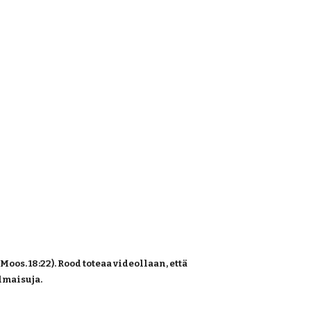
s. 18:22). Rood toteaa videollaan, että 
lmaisuja.