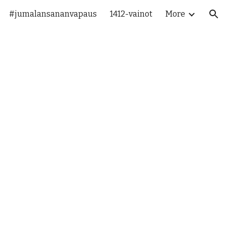
#jumalansananvapaus
1412-vainot
More
ion