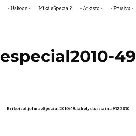
- Uskoon -
Mikä eSpecial?
- Arkisto -
- Etusivu -
ip to main content
Skip to navigat
especial2010-49
Erikoisohjelma eSpecial 2010/49, lähetys torstaina 9.12.2010