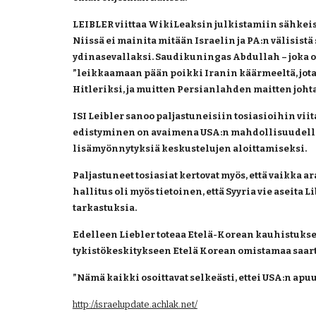
LEIBLER viittaa WikiLeaksin julkistamiin sähkeisi
Niissä ei mainita mitään Israelin ja PA:n välisistä
ydinasevallaksi. Saudikuningas Abdullah – joka on
”leikkaamaan pään poikki Iranin käärmeeltä, jo
Hitleriksi, ja muitten Persianlahden maitten johtaj
ISI Leibler sanoo paljastuneisiin tosiasioihin viit
edistyminen on avaimena USA:n mahdollisuudelle ho
lisämyönnytyksiä keskustelujen aloittamiseksi.
Paljastuneet tosiasiat kertovat myös, että vaikka a
hallitus oli myös tietoinen, että Syyria vie aseit
tarkastuksia.
Edelleen Liebler toteaa Etelä-Korean kauhistukse
tykistökeskitykseen Etelä Korean omistamaa saart
”Nämä kaikki osoittavat selkeästi, ettei USA:n apuu
http://israelupdate.achlak.net/