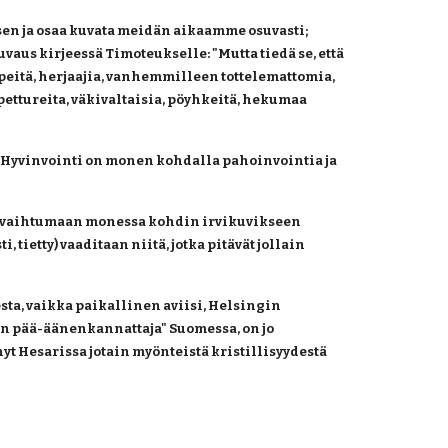
en ja osaa kuvata meidän aikaamme osuvasti; 
vaus kirjeessä Timoteukselle: "Mutta tiedä se, että 
lpeitä, herjaajia, vanhemmilleen tottelemattomia, 
ettureita, väkivaltaisia, pöyhkeitä, hekumaa 
 Hyvinvointi on monen kohdalla pahoinvointia ja 
u vaihtumaan monessa kohdin irvikuvikseen 
tietty) vaaditaan niitä, jotka pitävät jollain 
a, vaikka paikallinen aviisi, Helsingin 
pää-äänenkannattaja" Suomessa, on jo 
yt Hesarissa jotain myönteistä kristillisyydestä 