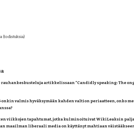
a (todistuksia)
sa
e rauhankeskusteluja artikkelissaan ”Candidly speaking: The ongo
 onkin valmis hyväksymään kahden valtion periaatteen, onko meidä
anssa?
sten viikkojen tapahtumat, jotka kulminoituivat WikiLeaksin palj
n maailman liberaali media on käyttänyt mahtiaan väistääkseen t