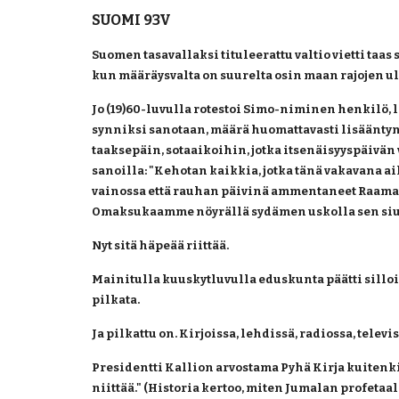
SUOMI 93V
Suomen tasavallaksi tituleerattu valtio vietti taas
kun määräysvalta on suurelta osin maan rajojen u
Jo (19)60-luvulla rotestoi Simo-niminen henkilö, lau
synniksi sanotaan, määrä huomattavasti lisääntyny
taaksepäin, sotaaikoihin, jotka itsenäisyyspäivän 
sanoilla: "Kehotan kaikkia, jotka tänä vakavana ai
vainossa että rauhan päivinä ammentaneet Raamat
Omaksukaamme nöyrällä sydämen uskolla sen siun
Nyt sitä häpeää riittää. 
Mainitulla kuuskytluvulla eduskunta päätti silloi
pilkata.
Ja pilkattu on. Kirjoissa, lehdissä, radiossa, telev
Presidentti Kallion arvostama Pyhä Kirja kuitenkin 
niittää." (Historia kertoo, miten Jumalan profeta