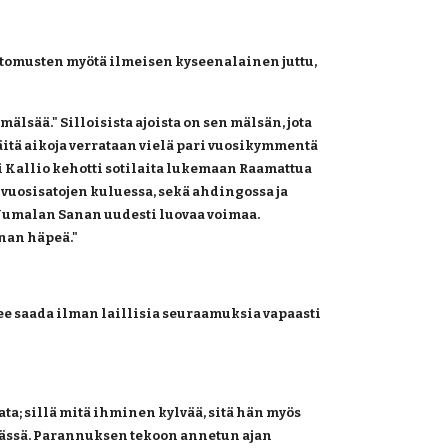
 sitomusten myötä ilmeisen kyseenalainen juttu, 
älsää." Silloisista ajoista on sen mälsän, jota 
itä aikoja verrataan vielä pari vuosikymmentä 
i Kallio kehotti sotilaita lukemaan Raamattua 
vuosisatojen kuluessa, sekä ahdingossa ja 
Jumalan Sanan uudesti luovaa voimaa. 
nan häpeä."
e saada ilman laillisia seuraamuksia vapaasti 
ta; sillä mitä ihminen kylvää, sitä hän myös 
ämässä. Parannuksen tekoon annetun ajan 