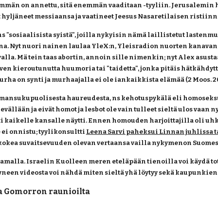
mmän on annettu, sitä enemmän vaaditaan -tyyliin. Jerusalemin häv
hyljäneet messiaansa ja vaatineet Jeesus Nasaretilaisen ristiinn
 "sosiaalisista syistä", joilla nykyisin nämä laillistetut lastenmu
a. Nyt nuori nainen laulaa YleX:n, Yleisradion nuorten kanavan, t
lvalla. Mä tein taas abortin, annoin sille nimenkin; nyt Alex asust
en kieroutunutta huumoria tai "taidetta", jonka pitäis hätkähdyttää
a on synti ja murhaajalla ei ole iankaikkista elämää (2 Moos. 20:13
samansukupuolisesta haureudesta, ns kehotuspykälä eli homoseksua
vällään ja eivät homot ja lesbot ole vain tulleet sieltä ulos vaan
 kaikelle kansalle näytti. Ennen homouden harjoittajilla oli uhk
e ei onnistu; tyylikonsultti
Leena Sarvi paheksui Linnan juhlissa t
saa kokea suvaitsevuuden olevan vertaansa vailla nykymenon Suomess
tamalla. Israelin Kuolleen meren eteläpään tienoilla voi käydä t
een videosta voi nähdä miten sieltä yhä löytyy sekä kaupunkien r
ja Gomorron raunioilta