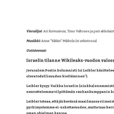
Vierailijat
:
 Ari Koivuniemi, Timo Valtonen ja pari aktiolaist
Musiikki:
 Anne "Kikkis" Mikkola (ei arkistossa)
Uutisteemat:
Israelin tilanne Wikileaks-vuodon valos
Jerusalem Postin kolumnisti Isi Leibler käsittele
oleva todellisuuden kieltäminen").
Leibler kysyy: Vaikka Israelin (niukka) enemmistö
neuvottelemme vilpittömän rauhankumppanin k
Leibler toteaa, että järkevässä maailmassa viimei
pyrkimystemme ei-uskottavuuden, mutta taas kerra
oman ohjelman kanssa.