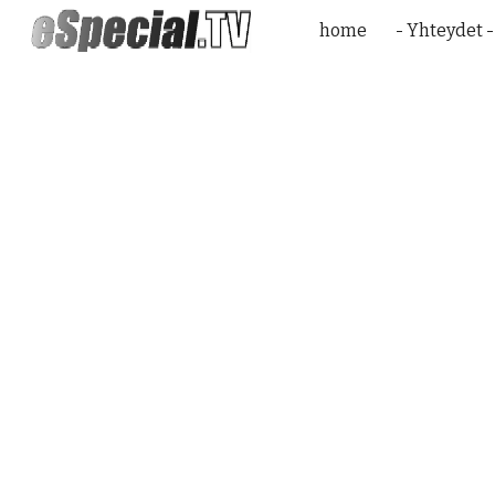
home
- Yhteydet -
Sk