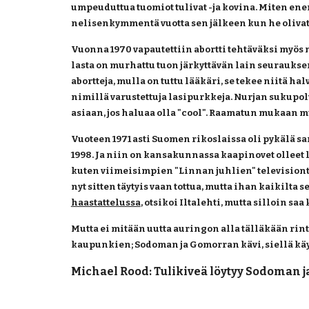
umpeuduttua tuomiot tulivat -ja kovina. Miten ene
nelisenkymmentä vuotta sen jälkeen kun he olivat 
Vuonna 1970 vapautettiin abortti tehtäväksi myös ns
lasta on murhattu tuon järkyttävän lain seurauksen
abortteja, mulla on tuttu lääkäri, se tekee niitä ha
nimillä varustettuja lasipurkkeja. Nurjan sukupolv
asiaan, jos haluaa olla "cool". Raamatun mukaan murh
Vuoteen 1971 asti Suomen rikoslaissa oli pykälä 
1998. Ja niin on kansakunnassa kaapinovet olleet le
kuten viimeisimpien "Linnan juhlien" televisionti
nyt sitten täytyis vaan tottua, mutta ihan kaikilta s
haastattelussa
, otsikoi Iltalehti, mutta silloin 
Mutta ei mitään uutta auringon alla tälläkään rin
kaupunkien; Sodoman ja Gomorran kävi, siellä käyn
Michael Rood: Tulikiveä löytyy Sodoman 