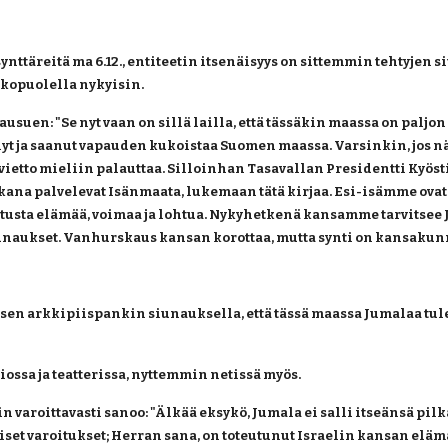
 synttäreitä ma 6.12., entiteetin itsenäisyys on sittemmin tehtyjen
lkopuolella nykyisin.
suen: "Se nyt vaan on sillä lailla, että tässäkin maassa on paljon m
t ja saanut vapauden kukoistaa Suomen maassa. Varsinkin, jos nä
vietto mieliin palauttaa. Silloinhan Tasavallan Presidentti Kyöst
kana palvelevat Isänmaata, lukemaan tätä kirjaa. Esi-isämme ovat 
usta elämää, voimaa ja lohtua. Nykyhetkenä kansamme tarvitsee 
aukset. Vanhurskaus kansan korottaa, mutta synti on kansakun
sen arkkipiispankin siunauksella, että tässä maassa Jumalaa tule
isiossa ja teatterissa, nyttemmin netissä myös.
varoittavasti sanoo: "Älkää eksykö, Jumala ei salli itseänsä pilka
aliset varoitukset; Herran sana, on toteutunut Israelin kansan el