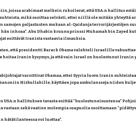
in, joissa arabimaat melkein rukoilevat, että USA:n hallitus estä
 suhteista, mikä osoittaa selvästi, ettei niillä ole mitään yhteytt
 samojen paljastusten mukaan al-Qaidanja terrorijärjestöjen suur
ta hän inhoaa”. Abu Dhabin kruunuprinssi Muhamah bin Zayed k
at esittävät Iranista vastaavia ilmauksia.
aten, että presidentti Barack Obama valehteli Israelille vakuuttae
itaa Iranin kysymys, ja että vain Israel on huolestunut Iranin yd
rabijohtajat varoittivat Obamaa, ettei Syyria luovu Iranin suhteist
a Libanoniin Hizbullahille, käyttäen jopa ambulansseja niiden kul
n USA:n hallituksen tavasta esittää ”huolestuneisuutensa” Pohj
a vastaan sekä vaatien molempia osapuolia osoittamaan ”pidättyvy
n hätätilanteessa voi luottaa”.