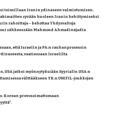
isi toimillaan Iranin ydinaseen valmistumisen. 
ä arabimaitten syvään huoleen Iranin kehittymiseksi 
in rahoittaja – kehottaa Yhdysvaltoja 
utsui sähkeessään Mahmoud Ahmadinejadia 
ssaan, että Israelin ja PA:n rauhanprosessin 
inaseesta, vaatiessaan Israelilta 
aan, USA jatkoi myönnytyksiään Syyrialle. USA:n 
jettamisessa välttääkseen YK:n UNIFIL-joukkojen 
ois-Korean provosoimattomaan 
yttä”.