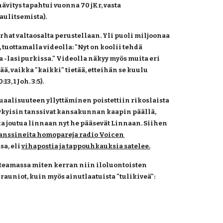
itys tapahtui vuonna 70 jKr, vasta 
aulitsemista).
rhat valtaosalta perustellaan. Yli puoli miljoonaa 
uottamalla videolla: "Nyt on koolii tehdä 
aa -lasipurkissa." Videolla näkyy myös muita eri 
, vaikka "kaikki" tietää, etteihän se kuulu 
, 1 Joh. 3:5).
alisuuteen yllyttäminen poistettiin rikoslaista 
 nykyisin tanssivat kansakunnan kaapin päällä, 
a joutua linnaan nyt he pääsevät Linnaan. Siihen 
anssineita homopareja radio Voicen 
a, eli
vihapostia ja tappouhkauksia satelee.
oteamassa miten kerran niin iloluontoisten 
auniot, kuin myös ainutlaatuista "tulikiveä":