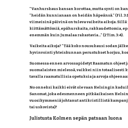
"Vanhurskaus kansan korottaa, mutta synti on kan
"heidän kunnianaan on heidän häpeänsä." (Fil. 3:19)
viimeisinä päivinä on tuleva vaikeita aikoja. Sillä
kiittämättömiä, epähurskaita, rakkaudettomia, epäs
enemmän kuin Jumalaa rakastavia..." (2Tim. 3:4). 
Vaikeita aikoja? "Tää koko nousukausi sodan jälke
hyvinvointi yhteiskunnan perustukset horjuu, kos
Suomessa ennen arvossapidetyt Raamatun ohjeet j
suomalaisten mielessä, vaikkei niin totaalisesti kui
tavalla raamatullisia opetuksia ja arvoja ohjeena
No onneksi kaikki eivät ole vaan Helsingin kadui
Sanomat, joka edesmenneen pitkäaikaisen Helsin
vuosikymmeniä johtanut antikristillistä kampanjaan
tai uskovista)?
Julistusta Kolmen sepän patsaan luona