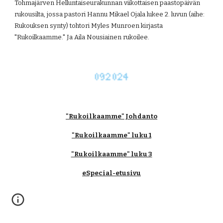
Tohmajärven Helluntaiseurakunnan viikottaisen paastopäivän 
rukousilta, jossa pastori Hannu Mikael Ojala lukee 2. luvun (aihe: 
Rukouksen synty) tohtori Myles Munroen kirjasta 
"Rukoilkaamme." Ja Aila Nousiainen rukoilee.
"Rukoilkaamme" Johdanto
"Rukoilkaamme" luku 1
"Rukoilkaamme" luku 3
eSpecial-etusivu