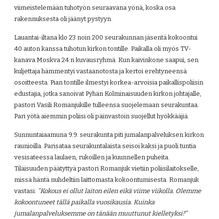
viimeistelemään tuhotyön seuraavana yönä, koska osa 
rakennuksesta oli jäänyt pystyyn.
Lauantai-iltana klo 23 noin 200 seurakunnan jäsentä kokoontui 
40 auton kanssa tuhotun kirkon tontille. Paikalla oli myös TV-
kanava Moskva 24:n kuvausryhmä. Kun kaivinkone saapui, sen 
kuljettaja hämmentyi vastaanotosta ja kertoi erehtyneensä 
osoitteesta. Pian tontille ilmestyi korkea-arvoisia paikallispoliisin 
edustajia, jotka sanoivat Pyhän Kolminaisuuden kirkon johtajalle, 
pastori Vasili Romanjukille tulleensa suojelemaan seurakuntaa. 
Pari yötä aiemmin poliisi oli päinvastoin suojellut hyökkääjiä.
Sunnuntaiaamuna 9.9. seurakunta piti jumalanpalveluksen kirkon 
raunioilla. Parisataa seurakuntalaista seisoi kaksi ja puoli tuntia 
vesisateessa laulaen, rukoillen ja kuunnellen puheita. 
Tilaisuuden päätyttyä pastori Romanjuk vietiin poliisilaitokselle, 
missä häntä nuhdeltiin laittomasta kokoontumisesta. Romanjuk 
vastasi: 
”Kokous ei ollut laiton eilen eikä viime viikolla. Olemme 
kokoontuneet tällä paikalla vuosikausia. Kuinka 
jumalanpalveluksemme on tänään muuttunut kielletyksi?”