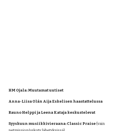
HM Ojala: Muutamat uutiset
Anna-Liisa Olán Aija Eskelisen haastattelussa
Rauno Helppi ja Leena Kataja keskustelevat
Syyskuun musiikkivieraana: Classic Praise 
(vain 
netmission/uskotv lähetyksissä)