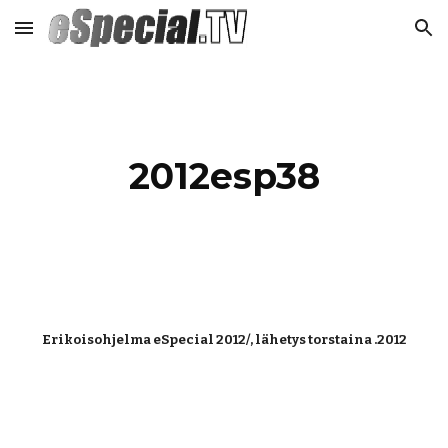
Skip to main content
Skip to navigation
2012esp38
Erikoisohjelma eSpecial 2012/, lähetys torstaina .2012