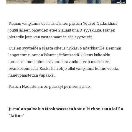
Pitkään vangittuna ollut iranilainen pastori Yousef Nadarkhani 
joutui jälleen oikeuden eteen lauantaina 8. syyskuuta. Hänen 
oletettiin joutuvan vastaamaan uusiin syytteisiin.
Uusien syytteiden sijasta oikeus hylkäsi Nadarkhanille aiemmin 
langetetun tuomion islamin jättämisestä. Oikeus kuitenkin 
tuomitsi hänet kolmeksi vuodeksi vankeuteen muslimien 
evankelioinnista. Koska hän oli jo ollut vangittuna kolme vuotta, 
hänet päästettiin vapaaksi.
Pastori Nadarkhani on päässyt perheensä luo.
Jumalanpalvelus Moskovassa tuhotun kirkon raunioilla 
"laiton" 