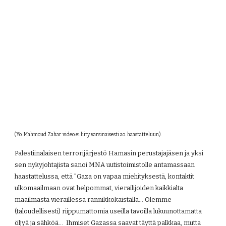
(Yo. Mahmoud Zahar video ei liity varsinaisesti ao. haastatteluun).
Palestiinalaisen terrorijärjestö Hamasin perustajajäsen ja yksi 
sen nykyjohtajista sanoi MNA uutistoimistolle antamassaan 
haastattelussa, että "Gaza on vapaa miehityksestä, kontaktit 
ulkomaailmaan ovat helpommat, vierailijoiden kaikkialta 
maailmasta vieraillessa rannikkokaistalla... Olemme 
(taloudellisesti) riippumattomia useilla tavoilla lukuunottamatta 
öljyä ja sähköä...  Ihmiset Gazassa saavat täyttä palkkaa, mutta 