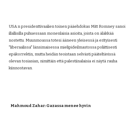
USA:n presidenttivaalien toinen pääehdokas Mitt Romney sanoi 
illallisilla puhuessaan monenlaisia asioita, joista on äläkkää 
nostettu. Muunmoassa totesi ääneen yleisessä ja erityisesti 
"liberaalissa" länsimaisessa mielipideilmastossa poliittisesti 
epäkorrektin, mutta heidän teoistaan selvästi pääteltävissä 
olevan tosiasian, nimittäin että palestiinalaisia ei näytä rauha 
kiinnostavan.
Mahmoud Zahar: Gazassa menee hyvin