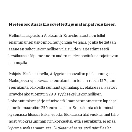
Mielenosoituslakia sovellettu jumalanpalvelukseen
Helluntailaispastori Aleksandr Kravchenkosta on tullut 
ensimmäinen uskonnollinen johtaja Venjällä, jonka tiedetään 
saaneen sakot uskonnollisen tilaisuuden järjestämisestä 
kesäkuussa läpi menneen uuden mielenosoituksia rajoittavan 
lain nojalla.
Pohjois-Kaukasuksella, Adygeian tasavallan pääkaupungissa 
Maikopissa sijaitsevaan seurakuntaan tehtiin ratsia 15.7., kun 
seurakunta oli koolla sunnuntaijumalanpalveluksessa. Pastori 
Kravchenko tuomittiin 28.8. syylliseksi uskonnollisen 
kokoontumisen järjestämisestä ilman viranomaisten lupaa ja 
hänelle määrättiin 250 euron sakko. Seurakunta oli toiminut 
kyseisissä tiloissa kaksi vuotta. Elokuussa tilat vuokrannut taho 
nosti vuokrasumman niin korkeaksi, että seurakunta ei enää 
kykene maksamaan sitä. 
”Kukaan ei sano, että nämä asiat 