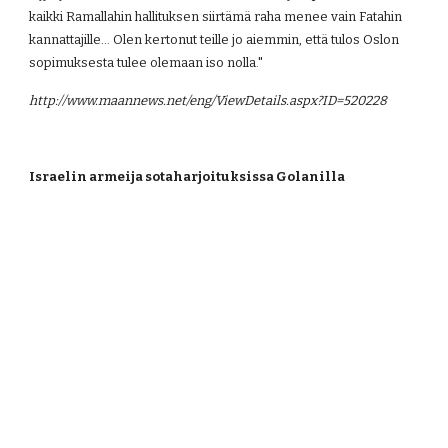
kaikki Ramallahin hallituksen siirtämä raha menee vain Fatahin 
kannattajille... Olen kertonut teille jo aiemmin, että tulos Oslon 
sopimuksesta tulee olemaan iso nolla."
http://www.maannews.net/eng/ViewDetails.aspx?ID=520228
Israelin armeija sotaharjoituksissa Golanilla