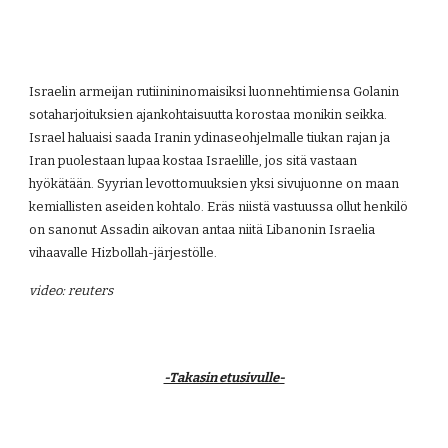
Israelin armeijan rutiinininomaisiksi luonnehtimiensa Golanin 
sotaharjoituksien ajankohtaisuutta korostaa monikin seikka. 
Israel haluaisi saada Iranin ydinaseohjelmalle tiukan rajan ja 
Iran puolestaan lupaa kostaa Israelille, jos sitä vastaan 
hyökätään. Syyrian levottomuuksien yksi sivujuonne on maan 
kemiallisten aseiden kohtalo. Eräs niistä vastuussa ollut henkilö 
on sanonut Assadin aikovan antaa niitä Libanonin Israelia 
vihaavalle Hizbollah-järjestölle.
video: reuters
-Takasin etusivulle-