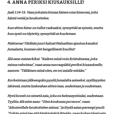
4. ANNA PERIKSI KIUSAUKSILLE!
Jaak 1:14-15:  Vaan jokaista kiusaa hänen oma himonsa, joka 
häntä vetää ja houkuttelee;
kun sitten himo on tullut raskaaksi, synnyttää se synnin, mutta 
kun synti on täytetty, synnyttää se kuoleman.
Mahtavaa! Tätähän juuri haluat!Haluathan ajautua kauaksi 
Jumalasta, kunnes olet hengellisesti kuollut! 
Älä sano esimerkiksi: "Kaiken minä voin Kristuksessa, joka 
minua vahvistaa", vaan anna suoraapäätä periksi kiusaukselle, 
sanoen: "Tälläinen minä olen, en voi asialle mitään."
Korkeintaan jälkeenpäin pyydä Jumalalta anteeksi, syyllisyyden 
iskiessä, mutta lankeahan sitten taas, uudestaan ja uudestaan.
Hyvä konsti on nimetä asia, joka on helmasyntinäsi, uudestaan. 
Tyyliin; älä esim sano: "Olen koukussa pornoon", vaan: 
"Aikuisviihde houkuttelee minua." Ja löydä asian parempi puoli: 
"Enhän minä tee sitä hänkipänkiä ihteään, vaan kuhan tässä vain 