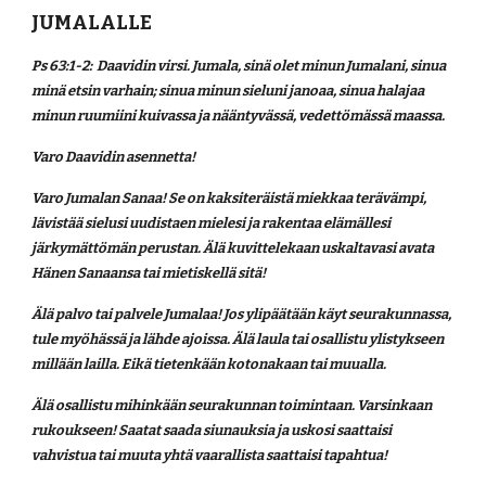
JUMALALLE
Ps 63:1-2:  Daavidin virsi. Jumala, sinä olet minun Jumalani, sinua 
minä etsin varhain; sinua minun sieluni janoaa, sinua halajaa 
minun ruumiini kuivassa ja nääntyvässä, vedettömässä maassa.
Varo Daavidin asennetta! 
Varo Jumalan Sanaa! Se on kaksiteräistä miekkaa terävämpi, 
lävistää sielusi uudistaen mielesi ja rakentaa elämällesi 
järkymättömän perustan. Älä kuvittelekaan uskaltavasi avata 
Hänen Sanaansa tai mietiskellä sitä! 
Älä palvo tai palvele Jumalaa! Jos ylipäätään käyt seurakunnassa, 
tule myöhässä ja lähde ajoissa. Älä laula tai osallistu ylistykseen 
millään lailla. Eikä tietenkään kotonakaan tai muualla. 
Älä osallistu mihinkään seurakunnan toimintaan. Varsinkaan 
rukoukseen! Saatat saada siunauksia ja uskosi saattaisi 
vahvistua tai muuta yhtä vaarallista saattaisi tapahtua!