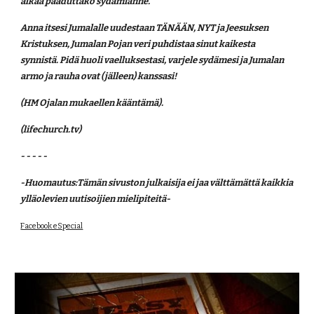
älkää paaduttako sydämiänne."
Anna itsesi Jumalalle uudestaan TÄNÄÄN, NYT ja Jeesuksen 
Kristuksen, Jumalan Pojan veri puhdistaa sinut kaikesta 
synnistä. Pidä huoli vaelluksestasi, varjele sydämesi ja Jumalan 
armo ja rauha ovat (jälleen) kanssasi!
(HM Ojalan mukaellen kääntämä).
(lifechurch.tv)
- - - - -
-Huomautus:Tämän sivuston julkaisija ei jaa välttämättä kaikkia 
ylläolevien uutisoijien mielipiteitä- 
Facebook eSpecial