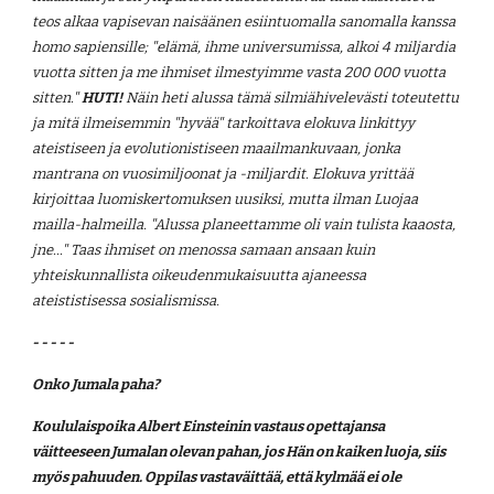
teos alkaa vapisevan naisäänen esiintuomalla sanomalla kanssa 
homo sapiensille; "elämä, ihme universumissa, alkoi 4 miljardia 
vuotta sitten ja me ihmiset ilmestyimme vasta 200 000 vuotta 
sitten." 
HUTI!
 Näin heti alussa tämä silmiähivelevästi toteutettu 
ja mitä ilmeisemmin "hyvää" tarkoittava elokuva linkittyy 
ateistiseen ja evolutionistiseen maailmankuvaan, jonka 
mantrana on vuosimiljoonat ja -miljardit. Elokuva yrittää 
kirjoittaa luomiskertomuksen uusiksi, mutta ilman Luojaa 
mailla-halmeilla. "Alussa planeettamme oli vain tulista kaaosta, 
jne..." Taas ihmiset on menossa samaan ansaan kuin 
yhteiskunnallista oikeudenmukaisuutta ajaneessa 
ateististisessa sosialismissa.
- - - - -
Onko Jumala paha?
Koululaispoika Albert Einsteinin vastaus opettajansa 
väitteeseen Jumalan olevan pahan, jos Hän on kaiken luoja, siis 
myös pahuuden. Oppilas vastaväittää, että kylmää ei ole 