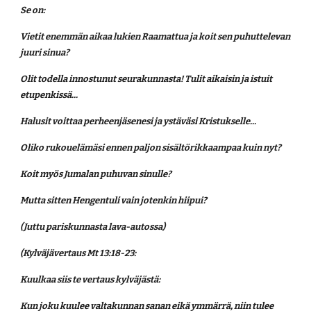
Se on:
Vietit enemmän aikaa lukien Raamattua ja koit sen puhuttelevan 
juuri sinua?
Olit todella innostunut seurakunnasta! Tulit aikaisin ja istuit 
etupenkissä...
Halusit voittaa perheenjäsenesi ja ystäväsi Kristukselle...
Oliko rukouelämäsi ennen paljon sisältörikkaampaa kuin nyt?
Koit myös Jumalan puhuvan sinulle?
Mutta sitten Hengentuli vain jotenkin hiipui?
(Juttu pariskunnasta lava-autossa)
(Kylväjävertaus Mt 13:18-23:
Kuulkaa siis te vertaus kylväjästä:
Kun joku kuulee valtakunnan sanan eikä ymmärrä, niin tulee 