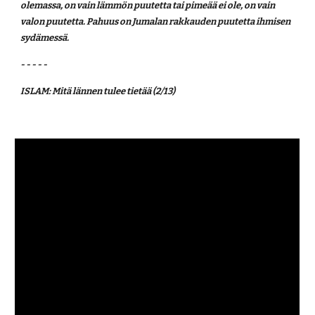
olemassa, on vain lämmön puutetta tai pimeää ei ole, on vain 
valon puutetta. Pahuus on Jumalan rakkauden puutetta ihmisen 
sydämessä.
- - - - -
ISLAM: Mitä lännen tulee tietää (2/13)