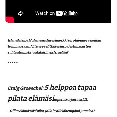
Islamilaisille Muhammadin esimerkki on ohjenuora heidän 
toiminassaan. Miten se selittää esim palestiinalaisten 
suhtautumista juutalaisiin ja Israeliin? 
- - - - -
5 helppoa tapaa 
Craig Groeschel: 
pilata elämäsi
(opetussarjan osa 2/3)
- Oliko elämässäsi aika, jolloin olit lähempänä Jumalaa?