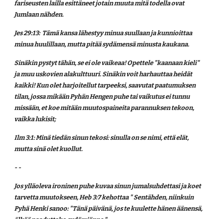
fariseusten lailla esittäneet jotain muuta mitä todella ovat 
Jumlaan nähden.
Jes 29:13:  Tämä kansa lähestyy minua suullaan ja kunnioittaa 
minua huulillaan, mutta pitää sydämensä minusta kaukana.
Sinäkin pystyt tähän, se ei ole vaikeaa! Opettele "kaanaan kieli" 
ja muu uskovien alakulttuuri. Sinäkin voit harhauttaa heidät 
kaikki! Kun olet harjoitellut tarpeeksi, saavutat paatumuksen 
tilan, jossa mikään Pyhän Hengen puhe tai vaikutus ei tunnu 
missään, et koe mitään muutospaineita parannuksen tekoon, 
vaikka lukisit;
Ilm 3:1: Minä tiedän sinun tekosi: sinulla on se nimi, että elät, 
mutta sinä olet kuollut. 
- -
Jos ylläoleva ironinen puhe kuvaa sinun jumalsuhdettasi ja koet 
tarvetta muutokseen, Heb 3:7 kehottaa " Sentähden, niinkuin 
Pyhä Henki sanoo: "Tänä päivänä, jos te kuulette hänen äänensä, 