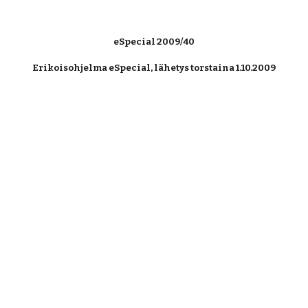
eSpecial 2009/40
Erikoisohjelma eSpecial, lähetys torstaina 1.10.2009