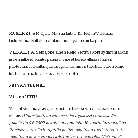
MUSIIKKI
: HM Ojala: Mä Sua kiitän, Karkkilan/Virkkalan 
lauluryhmä: Kultakaupunkiin mun sydämeni kaipaa
VIERAILIJA
: Seinäjokelainen Reijo Perttula koki sydäninfarktin 
ja sen jälkeen kaatui pahasti, Sateet lähetä-illassa hänen 
puolestaan rukoiltiin ja ihmeparaneminen tapahtui, sitten Reijo 
tuli tuskoon ja kävi uskovien kasteella.
PÄIVÄN TEEMAT: 
Viikon HUTI!
Visuaalisesti näyttävä, suorastaan huikea ympäristöaiheinen 
elokuva
Home (koti) on vapaassa levityksessä verkossa. Se 
julkaistiin 5.6.2009 ja antaa maapallolle 10 vuotta "armonaikaa. 
Ilmeisen suurella budjetilla ja liikemaailman tuella toteutettu 
maailman ja sen ympäristön huolestuttavaa tilaa käsittelevä 