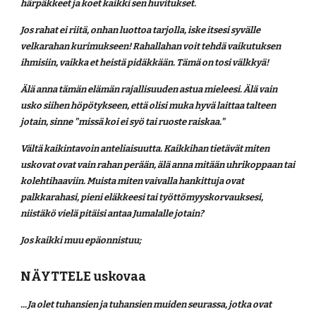
härpäkkeet ja koet kaikki sen huvitukset. 
Jos rahat ei riitä, onhan luottoa tarjolla, iske itsesi syvälle 
velkarahan kurimukseen! Rahallahan voit tehdä vaikutuksen 
ihmisiin, vaikka et heistä pidäkkään. Tämä on tosi välkkyä!
Älä anna tämän elämän rajallisuuden astua mieleesi. Älä vain 
usko siihen höpötykseen, että olisi muka hyvä laittaa talteen 
jotain, sinne "missä koi ei syö tai ruoste raiskaa." 
Vältä kaikintavoin anteliaisuutta. Kaikkihan tietävät miten 
uskovat ovat vain rahan perään, älä anna mitään uhrikoppaan tai 
kolehtihaaviin. Muista miten vaivalla hankittuja ovat 
palkkarahasi, pieni eläkkeesi tai työttömyyskorvauksesi, 
niistäkö vielä pitäisi antaa Jumalalle jotain?
Jos kaikki muu epäonnistuu;
NÄYTTELE uskovaa
...Ja olet tuhansien ja tuhansien muiden seurassa, jotka ovat 