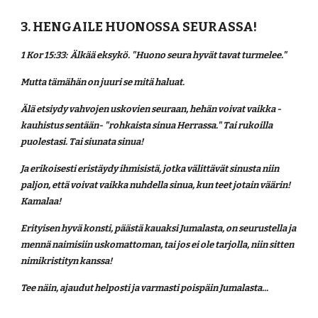
3. HENGAILE HUONOSSA SEURASSA!
1 Kor 15:33:  Älkää eksykö. "Huono seura hyvät tavat turmelee."
Mutta tämähän on juuri se mitä haluat. 
Älä etsiydy vahvojen uskovien seuraan, hehän voivat vaikka -
kauhistus sentään- "rohkaista sinua Herrassa." Tai rukoilla 
puolestasi. Tai siunata sinua!
Ja erikoisesti eristäydy ihmisistä, jotka välittävät sinusta niin 
paljon, että voivat vaikka nuhdella sinua, kun teet jotain väärin! 
Kamalaa!
Erityisen hyvä konsti, päästä kauaksi Jumalasta, on seurustella ja 
mennä naimisiin uskomattoman, tai jos ei ole tarjolla, niin sitten 
nimikristityn kanssa!
Tee näin, ajaudut helposti ja varmasti poispäin Jumalasta...