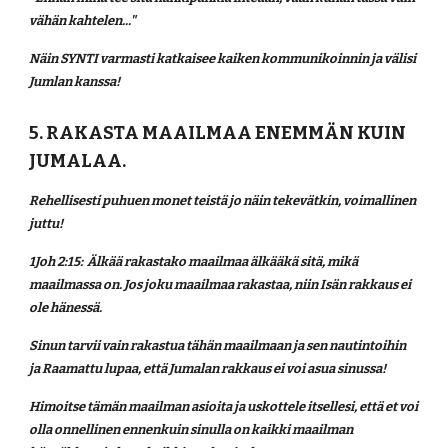
vähän kahtelen..."
Näin SYNTI varmasti katkaisee kaiken kommunikoinnin ja välisi 
Jumlan kanssa!
5. RAKASTA MAAILMAA ENEMMÄN KUIN 
JUMALAA.
Rehellisesti puhuen monet teistä jo näin tekevätkin, voimallinen 
juttu!
1Joh 2:15:  Älkää rakastako maailmaa älkääkä sitä, mikä 
maailmassa on. Jos joku maailmaa rakastaa, niin Isän rakkaus ei 
ole hänessä.
Sinun tarvii vain rakastua tähän maailmaan ja sen nautintoihin 
ja Raamattu lupaa, että Jumalan rakkaus ei voi asua sinussa!
Himoitse tämän maailman asioita ja uskottele itsellesi, että et voi 
olla onnellinen ennenkuin sinulla on kaikki maailman 