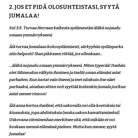
2. JOS ET PIDÄ OLOSUHTEISTASI, SYYTÄ 
JUMALAA!
Snl 3:5:  Turvaa Herraan kaikesta sydämestäsi äläkä nojaudu 
omaan ymmärrykseesi.
Älä turvaa Jumalaan kokosydämisesti, särkyyhän sydänparka 
niin helposti! Ihan pikkasen riittää, jos ollenkaan...
...äläkä nojaudu omaan ymmärrykseesi. Miten typerää! Itsehän 
olet lähiseudun välkyin ihminen ja tiedät oman elämäsi asiat 
parhaiten. Kun luotat vain itseesi ja teet niinkuin itse näet 
parhaaksi, ainahan sitten voit syyttää kuitenkin Jumala jos/kun 
asiat menee vinoon! 
Älä anna kertoa itsellesi, että uskovalla voi olla koetuksia tai 
kiusauksia, jopa ahdistuksia (muka uskon kasvattamiseksi). 
Uskovana oleminenhan merkitsee sitä, että mikään ei voi 
koskaan mennä elämässä pieleen. Mutta kun menee; syytä 
Jumalaa!