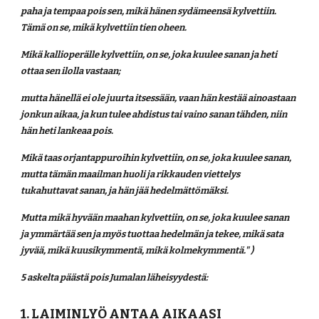
paha ja tempaa pois sen, mikä hänen sydämeensä kylvettiin. 
Tämä on se, mikä kylvettiin tien oheen.
Mikä kallioperälle kylvettiin, on se, joka kuulee sanan ja heti 
ottaa sen ilolla vastaan;
mutta hänellä ei ole juurta itsessään, vaan hän kestää ainoastaan 
jonkun aikaa, ja kun tulee ahdistus tai vaino sanan tähden, niin 
hän heti lankeaa pois.
Mikä taas orjantappuroihin kylvettiin, on se, joka kuulee sanan, 
mutta tämän maailman huoli ja rikkauden viettelys 
tukahuttavat sanan, ja hän jää hedelmättömäksi.
Mutta mikä hyvään maahan kylvettiin, on se, joka kuulee sanan 
ja ymmärtää sen ja myös tuottaa hedelmän ja tekee, mikä sata 
jyvää, mikä kuusikymmentä, mikä kolmekymmentä." ) 
5 askelta päästä pois Jumalan läheisyydestä:
1. LAIMINLYÖ ANTAA AIKAASI 