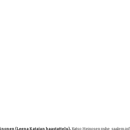
. 
Heinonen (Leena Katajan haastattelu)
Katso Heinosen puhe:
saalem.inf