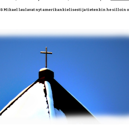
& Mikael laulavat nyt amerikankielisesti ja tietenkin he silloin 