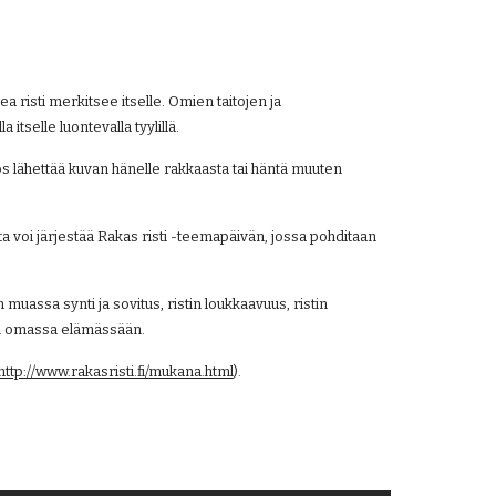
 risti merkitsee itselle. Omien taitojen ja 
itselle luontevalla tyylillä.
yös lähettää kuvan hänelle rakkaasta tai häntä muuten 
 voi järjestää Rakas risti -teemapäivän, jossa pohditaan 
.
assa synti ja sovitus, ristin loukkaavuus, ristin 
en omassa elämässään.
http://www.rakasristi.fi/mukana.html
).