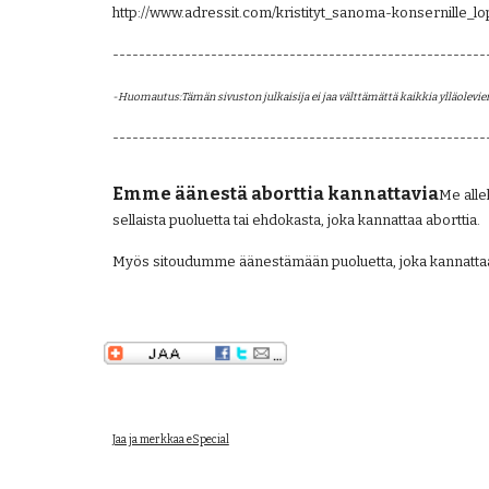
http://www.adressit.com/kristityt_sanoma-konsernille_l
---------------------------------------------------------
-Huomautus:Tämän sivuston julkaisija ei jaa välttämättä kaikkia ylläolevien 
---------------------------------------------------------
Emme äänestä aborttia kannattavia
Me alle
sellaista puoluetta tai ehdokasta, joka kannattaa aborttia.
Myös sitoudumme äänestämään puoluetta, joka kannatta
Jaa ja merkkaa eSpecial