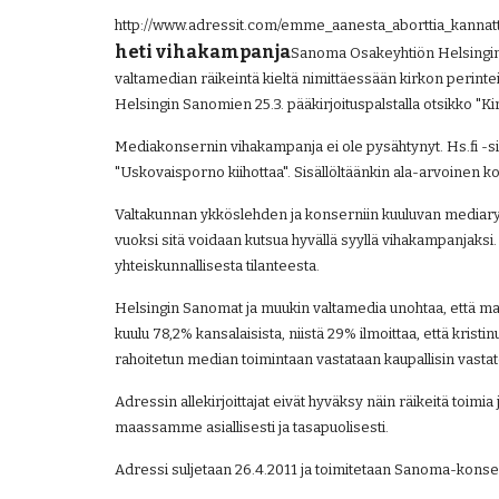
http://www.adressit.com/emme_aanesta_aborttia_kannatt
heti vihakampanja
Sanoma Osakeyhtiön Helsingin 
valtamedian räikeintä kieltä nimittäessään kirkon perinteis
Helsingin Sanomien 25.3. pääkirjoituspalstalla otsikko "Ki
Mediakonsernin vihakampanja ei ole pysähtynyt. Hs.fi -sivu
"Uskovaisporno kiihottaa". Sisällöltäänkin ala-arvoinen 
Valtakunnan ykköslehden ja konserniin kuuluvan mediaryp
vuoksi sitä voidaan kutsua hyvällä syyllä vihakampanjaksi
yhteiskunnallisesta tilanteesta.
Helsingin Sanomat ja muukin valtamedia unohtaa, että maa
kuulu 78,2% kansalaisista, niistä 29% ilmoittaa, että krist
rahoitetun median toimintaan vastataan kaupallisin vastat
Adressin allekirjoittajat eivät hyväksy näin räikeitä toim
maassamme asiallisesti ja tasapuolisesti.
Adressi suljetaan 26.4.2011 ja toimitetaan Sanoma-konsern