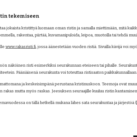
stin tekemiseen
a jokaista kristittyä luomaan oman ristin ja samalla miettimään, mitä kaikkea
mella, rakentaa, piirtää, kuvamanipuloida, leipoa, muotoilla tai tehdä muulla 
lle
www.rakasristi.fi
, jossa äänestetään vuoden ristiä. Sivuilla kävijä voi m
ön näköinen risti esimerkiksi seurakunnan eteiseen tai pihalle. Seurakunta
iteetein. Pääsiäisenä seurakunta voi toteuttaa ristisaaton paikkakunnallaan
ttamattomana ja keskeisimpänä perustana kristinuskoon. Teemoja ovat muun mu
on rakas mutta myös raskas. Jeesuksen seuraajille kuuluu ristin kantamin
avuodessa on tällä hetkellä mukana lähes sata seurakuntaa ja järjestöä (