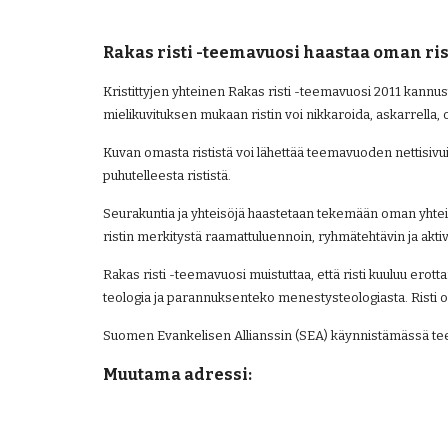
Rakas risti -teemavuosi haastaa oman ri
Kristittyjen yhteinen Rakas risti -teemavuosi 2011 kannusta
mielikuvituksen mukaan ristin voi nikkaroida, askarrella, om
Kuvan omasta rististä voi lähettää teemavuoden nettisivui
puhutelleesta rististä.
Seurakuntia ja yhteisöjä haastetaan tekemään oman yhteis
ristin merkitystä raamattuluennoin, ryhmätehtävin ja aktiv
Rakas risti -teemavuosi muistuttaa, että risti kuuluu ero
teologia ja parannuksenteko menestysteologiasta. Risti 
Suomen Evankelisen Allianssin (SEA) käynnistämässä teem
Muutama adressi: