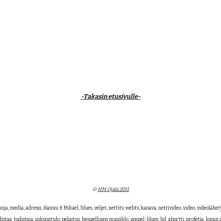
-Takasin etusivulle-
©
HM Ojala 2011
media, adressi, Hannu & Mikael, blues, veljet, nettitv, webtv, kanava, nettivideo, video, videolähetys,
distaa, todistaja, uskoontulo, pelastus, hengellinen musiikki, gospel, blues, hd, abortti, profetia, lopun 