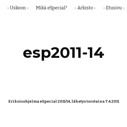
- Uskoon -
Mikä eSpecial?
- Arkisto -
- Etusivu -
ip to main content
Skip to navigat
esp2011-14
Erikoisohjelma eSpecial 2011/14, lähetys torstaina 7.4.2011