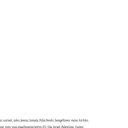
 uutiset, usko, Jeesus, Jumala, Pyhä Henki, hengellinen, vaino, kirkko, 
ajat, nwo, uusi maailmanjärjestys, EU, Usa, Israel, Palestiina, Suomi, 