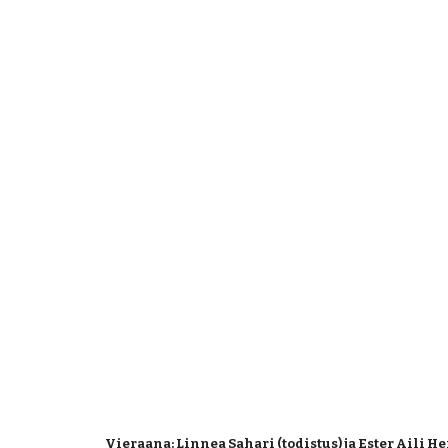
 Vieraana: Linnea Sahari (todistus) ja Ester Aili 