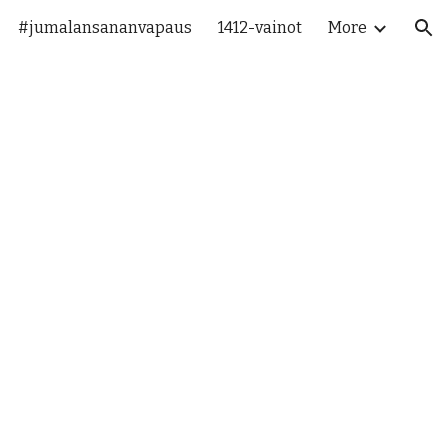
#jumalansananvapaus
1412-vainot
More
ion