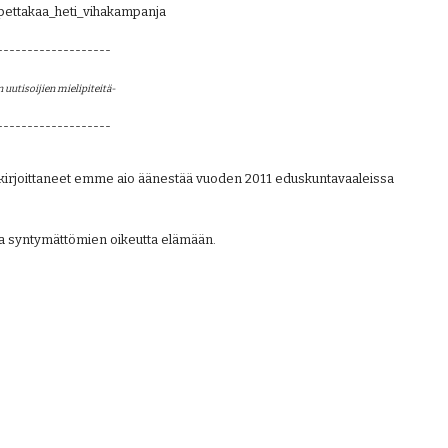
opettakaa_heti_vihakampanja
-------------------
uutisoijien mielipiteitä- 
-------------------
kirjoittaneet emme aio äänestää vuoden 2011 eduskuntavaaleissa 
a syntymättömien oikeutta elämään.