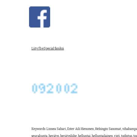
Liity fb eSpecial faniksi
Keywords: Linnea Sahari, Ester Aili Hienonen, Helsingin Sanomat, vihakampanja, 
seurakunta, herätys, herätysliike, helluntai, helluntailainen, risti, todistus, to