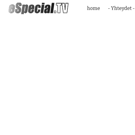
home
- Yhteydet -
Sk