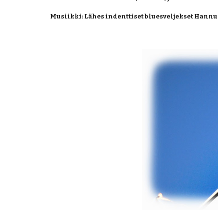
Musiikki: Lähes indenttiset bluesveljekset Hannu 