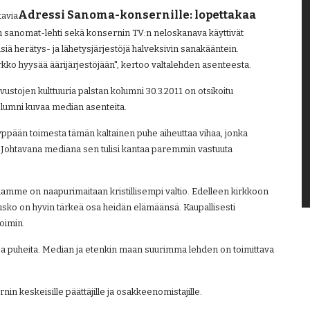
Adressi Sanoma-konsernille: lopettakaa 
avia
sanomat-lehti sekä konsernin TV:n neloskanava käyttivät 
iä herätys- ja lähetysjärjestöjä halveksivin sanakääntein. 
rkko hyysää äärijärjestöjään", kertoo valtalehden asenteesta.
stojen kulttuuria palstan kolumni 30.3.2011 on otsikoitu 
kolumni kuvaa median asenteita.
pään toimesta tämän kaltainen puhe aiheuttaa vihaa, jonka 
. Johtavana mediana sen tulisi kantaa paremmin vastuuta 
mme on naapurimaitaan kristillisempi valtio. Edelleen kirkkoon 
inusko on hyvin tärkeä osa heidän elämäänsä. Kaupallisesti 
oimin.
ia ja puheita. Median ja etenkin maan suurimma lehden on toimittava 
in keskeisille päättäjille ja osakkeenomistajille.