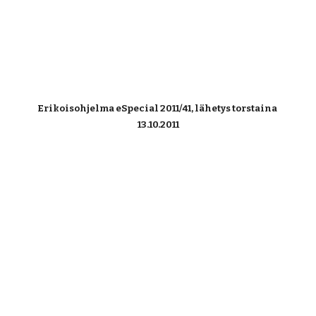
Erikoisohjelma eSpecial 2011/41, lähetys torstaina 
13.10.2011