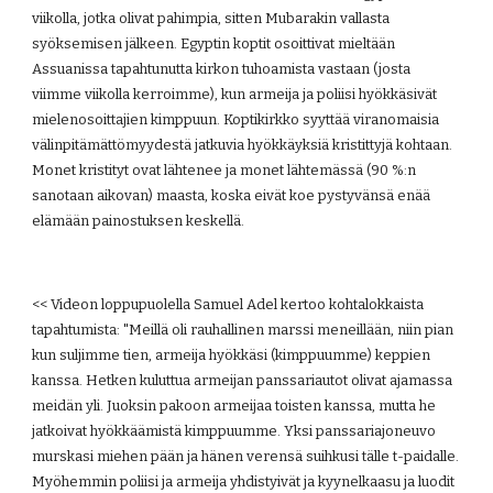
viikolla, jotka olivat pahimpia, sitten Mubarakin vallasta 
syöksemisen jälkeen. Egyptin koptit osoittivat mieltään 
Assuanissa tapahtunutta kirkon tuhoamista vastaan (josta 
viimme viikolla kerroimme), kun armeija ja poliisi hyökkäsivät 
mielenosoittajien kimppuun. Koptikirkko syyttää viranomaisia 
välinpitämättömyydestä jatkuvia hyökkäyksiä kristittyjä kohtaan. 
Monet kristityt ovat lähtenee ja monet lähtemässä (90 %:n 
sanotaan aikovan) maasta, koska eivät koe pystyvänsä enää 
elämään painostuksen keskellä.
<< Videon loppupuolella Samuel Adel kertoo kohtalokkaista 
tapahtumista: "Meillä oli rauhallinen marssi meneillään, niin pian 
kun suljimme tien, armeija hyökkäsi (kimppuumme) keppien 
kanssa. Hetken kuluttua armeijan panssariautot olivat ajamassa 
meidän yli. Juoksin pakoon armeijaa toisten kanssa, mutta he 
jatkoivat hyökkäämistä kimppuumme. Yksi panssariajoneuvo 
murskasi miehen pään ja hänen verensä suihkusi tälle t-paidalle. 
Myöhemmin poliisi ja armeija yhdistyivät ja kyynelkaasu ja luodit 