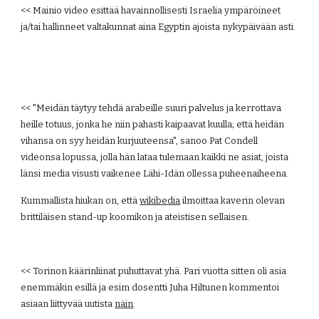
<< Mainio video esittää havainnollisesti Israelia ympäröineet 
ja/tai hallinneet valtakunnat aina Egyptin ajoista nykypäivään asti.
<< "Meidän täytyy tehdä arabeille suuri palvelus ja kerrottava 
heille totuus, jonka he niin pahasti kaipaavat kuulla; että heidän 
vihansa on syy heidän kurjuuteensa", sanoo Pat Condell 
videonsa lopussa, jolla hän lataa tulemaan kaikki ne asiat, joista 
länsi media visusti vaikenee Lähi-Idän ollessa puheenaiheena.
Kummallista hiukan on, että
wikibedia
 ilmoittaa kaverin olevan 
brittiläisen stand-up koomikon ja ateistisen sellaisen.
<< Torinon käärinliinat puhuttavat yhä. Pari vuotta sitten oli asia 
enemmäkin esillä ja esim dosentti Juha Hiltunen kommentoi 
asiaan liittyvää uutista
näin
.