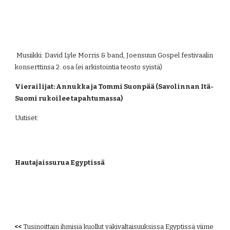
 Musiikki: David Lyle Morris & band, Joensuun Gospel festivaalin 
konserttinsa 2. osa (ei arkistointia teosto syistä)
Vierailijat: Annukka ja Tommi Suonpää (Savolinnan Itä-
Suomi rukoilee tapahtumassa)
Uutiset:
Hautajaissurua Egyptissä
<< 
Tusinoittain ihmisiä kuollut väkivaltaisuuksissa Egyptissä viime 