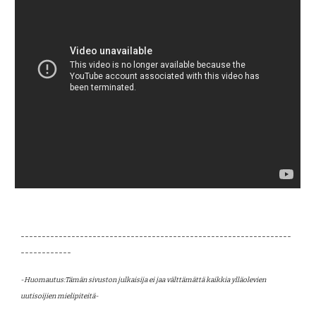
----------------------------------------------------------------
------------
-Huomautus:Tämän sivuston julkaisija ei jaa välttämättä kaikkia ylläolevien 
uutisoijien mielipiteitä- 