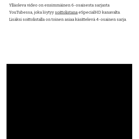
Ylläoleva video on ensimmäinen 6-osaisesta sarjasta 
YouTubessa, joka löytyy
soittolistana
 eSpecialHD kanavalta. 
Lisäksi soittolistalla on toinen asiaa käsittelevä 4-osainen sarja.