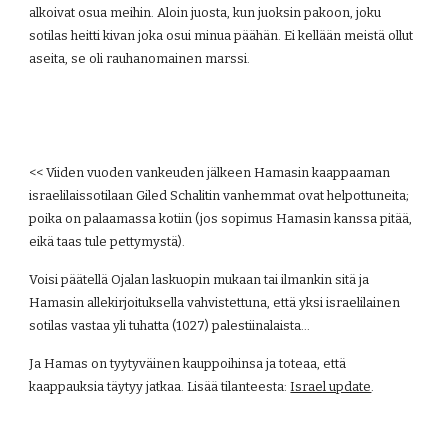
alkoivat osua meihin. Aloin juosta, kun juoksin pakoon, joku 
sotilas heitti kivan joka osui minua päähän. Ei kellään meistä ollut 
aseita, se oli rauhanomainen marssi.
<< Viiden vuoden vankeuden jälkeen Hamasin kaappaaman 
israelilaissotilaan Giled Schalitin vanhemmat ovat helpottuneita; 
poika on palaamassa kotiin (jos sopimus Hamasin kanssa pitää, 
eikä taas tule pettymystä).
Voisi päätellä Ojalan laskuopin mukaan tai ilmankin sitä ja 
Hamasin allekirjoituksella vahvistettuna, että yksi israelilainen 
sotilas vastaa yli tuhatta (1027) palestiinalaista...
Ja Hamas on tyytyväinen kauppoihinsa ja toteaa, että 
kaappauksia täytyy jatkaa. Lisää tilanteesta:
Israel update
.