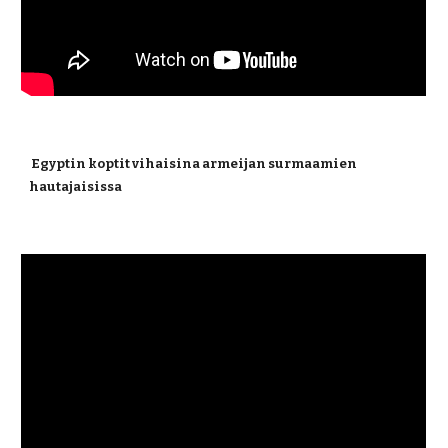
 Egyptin koptit vihaisina armeijan surmaamien 
hautajaisissa