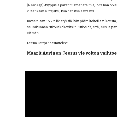
(New Age)-tyyppisiä parannusmenetelmiä, joita hän opiskeli 
kuitenkaan auttajaksi, kun hän itse sairastui.
Katseltuaan TV7:n lähetyksiä, hän päätti kokeilla rukousta, 
seurakunnan rukouskokouksiin. Tulos oli, että Jeesus para
elämän.
Leena Kataja haastattelee:
Maarit Auvinen: Jeesus vie voiton vaihto