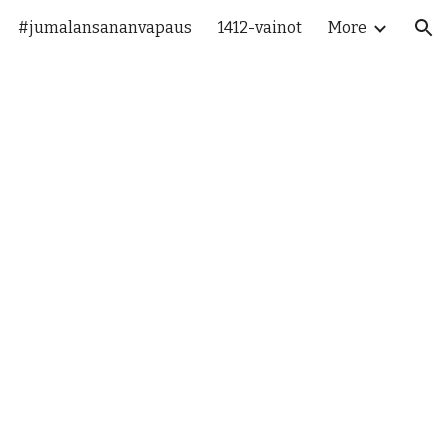
#jumalansananvapaus
1412-vainot
More
ion