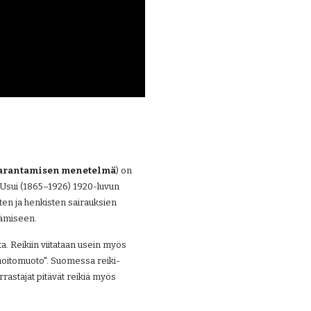
parantamisen menetelmä
) on
o Usui (1865–1926) 1920-luvun 
ten ja henkisten sairauksien 
tämiseen.
a. Reikiin viitataan usein myös 
 hoitomuoto". Suomessa reiki-
astajat pitävät reikiä myös 