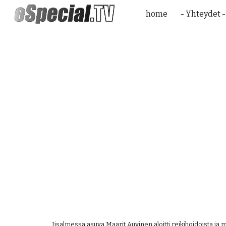
home
- Yhteydet -
Sk
Iisalmessa asuva Maarit Auvinen aloitti reikihoidoista ja m