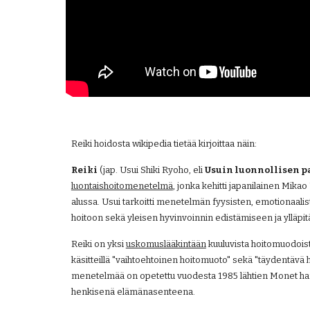
Reiki hoidosta wikipedia tietää kirjoittaa näin:
Reiki
 (jap. Usui Shiki Ryoho, eli 
Usuin luonnollisen 
luontaishoitomenetelmä
, jonka kehitti japanilainen Mika
alussa. Usui tarkoitti menetelmän fyysisten, emotionaalis
hoitoon sekä yleisen hyvinvoinnin edistämiseen ja ylläpi
Reiki on yksi
uskomuslääkintään
 kuuluvista hoitomuodoist
käsitteillä "vaihtoehtoinen hoitomuoto" sekä "täydentävä
menetelmää on opetettu vuodesta 1985 lähtien Monet harr
henkisenä elämänasenteena.