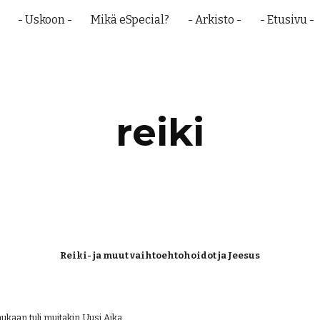
- Uskoon -
Mikä eSpecial?
- Arkisto -
- Etusivu -
ip to main content
Skip to navigat
reiki
Reiki- ja muut vaihtoehtohoidot ja Jeesus
ukaan tuli muitakin Uusi Aika 